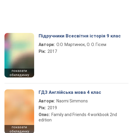
Підручники Всесвітня історія 9 клас
Автори:
О.О. Мартинюк, О. О. Гісем
Рік:
2017
показати
обкладинку
ГДЗ Англійська мова 4 клас
Автори:
Naomi Simmons
Рік:
2019
Опис:
Family and Friends 4 workbook 2nd
edition
показати
обкладинку