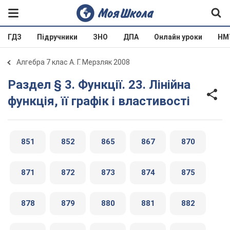
ГДЗ
Підручники
ЗНО
ДПА
Онлайн уроки
НМ
Алгебра 7 клас А. Г. Мерзляк 2008
Раздел § 3. Функції. 23. Лінійна
функція, її графік і властивості
851
852
865
867
870
871
872
873
874
875
878
879
880
881
882