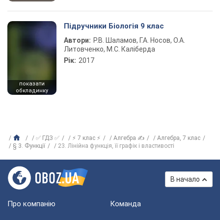
Підручники Біологія 9 клас
Автори:
Р.В. Шаламов, Г.А. Носов, О.А.
Литовченко, М.С. Каліберда
Рік:
2017
показати
обкладинку
✅ ГДЗ ✅
⚡ 7 клас ⚡
Алгебра ✍
Алгебра, 7 клас
§ 3. Функції
23. Лінійна функція, її графік і властивості
В начало
Про компанію
Команда