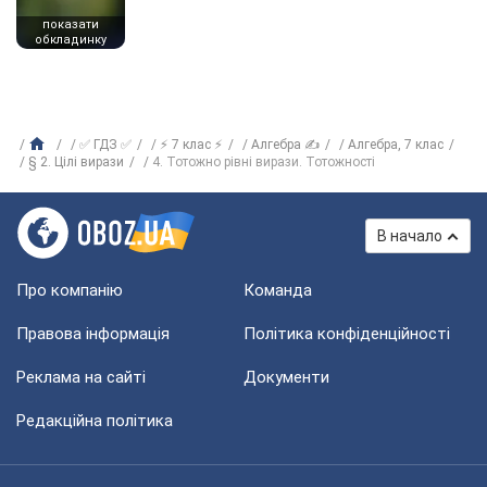
показати
обкладинку
✅ ГДЗ ✅
⚡ 7 клас ⚡
Алгебра ✍
Алгебра, 7 клас
§ 2. Цілі вирази
4. Тотожно рівні вирази. Тотожності
В начало
Про компанію
Команда
Правова інформація
Політика конфіденційності
Реклама на сайті
Документи
Редакційна політика