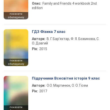
Опис:
Family and Friends 4 workbook 2nd
edition
показати
обкладинку
ГДЗ Фізика 7 клас
Автори:
В. Г. Бар’яхтар, Ф. Я. Божинова, С.
О. Довгий
Рік:
2015
показати
обкладинку
Підручники Всесвітня історія 9 клас
Автори:
О.О. Мартинюк, О. О. Гісем
Рік:
2017
показати