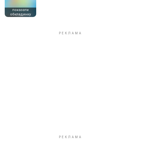
показати
обкладинку