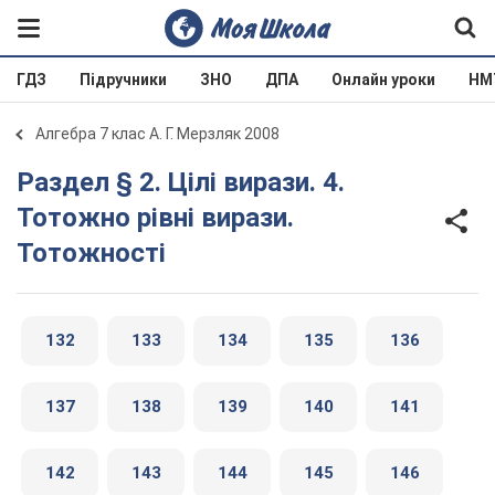
ГДЗ
Підручники
ЗНО
ДПА
Онлайн уроки
НМ
Алгебра 7 клас А. Г. Мерзляк 2008
Раздел § 2. Цілі вирази. 4.
Тотожно рівні вирази.
Тотожності
132
133
134
135
136
137
138
139
140
141
142
143
144
145
146