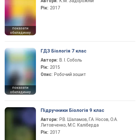
Автори:
К.М. Задорожній
Рік:
2017
показати
обкладинку
ГДЗ Біологія 7 клас
Автори:
В. І. Соболь
Рік:
2015
Опис:
Робочий зошит
показати
обкладинку
Підручники Біологія 9 клас
Автори:
Р.В. Шаламов, Г.А. Носов, О.А.
Литовченко, М.С. Каліберда
Рік:
2017