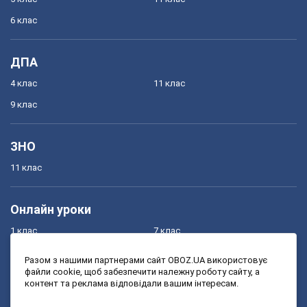
6 клас
ДПА
4 клас
11 клас
9 клас
ЗНО
11 клас
Онлайн уроки
1 клас
7 клас
2 клас
8 клас
Разом з нашими партнерами сайт OBOZ.UA використовує
файли cookie, щоб забезпечити належну роботу сайту, а
3 клас
9 клас
контент та реклама відповідали вашим інтересам.
4 клас
10 клас