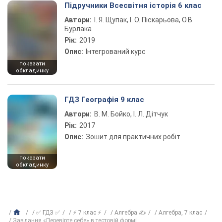
Підручники Всесвітня історія 6 клас
Автори:
І. Я. Щупак, І. О. Піскарьова, О.В.
Бурлака
Рік:
2019
Опис:
Інтегрований курс
показати
обкладинку
ГДЗ Географія 9 клас
Автори:
В. М. Бойко, І. Л. Дітчук
Рік:
2017
Опис:
Зошит для практичних робіт
показати
обкладинку
✅ ГДЗ ✅
⚡ 7 клас ⚡
Алгебра ✍
Алгебра, 7 клас
Завдання «Перевірте себе» в тестовій формі