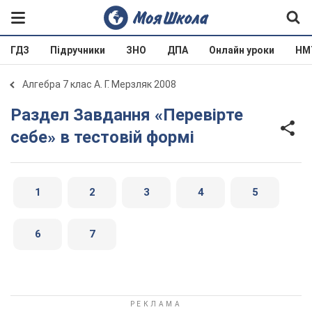
ГДЗ
Підручники
ЗНО
ДПА
Онлайн уроки
НМ
Алгебра 7 клас А. Г. Мерзляк 2008
Раздел Завдання «Перевірте
себе» в тестовій формі
1
2
3
4
5
6
7