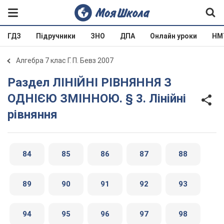
ГДЗ
Підручники
ЗНО
ДПА
Онлайн уроки
НМ
Алгебра 7 клас Г. П. Бевз 2007
Раздел ЛІНІЙНІ РІВНЯННЯ З
ОДНІЄЮ ЗМІННОЮ. § 3. Лінійні
рівняння
84
85
86
87
88
89
90
91
92
93
94
95
96
97
98