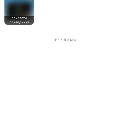
показати
обкладинку