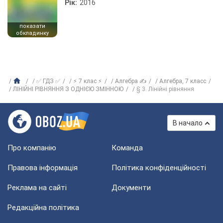
Рік:
2016
показати
обкладинку
✅ ГДЗ ✅
⚡ 7 клас ⚡
Алгебра ✍
Алгебра, 7 класс
ЛІНІЙНІ РІВНЯННЯ З ОДНІЄЮ ЗМІННОЮ
§ 3. Лінійні рівняння
В начало
Про компанію
Команда
Правова інформація
Політика конфіденційності
Реклама на сайті
Документи
Редакційна політика