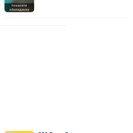
показати
обкладинку