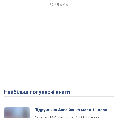
Найбільш популярні книги
Підручники Англійська мова 11 клас
Автори:
М.А. Нерсісян, А. О. Піроженко