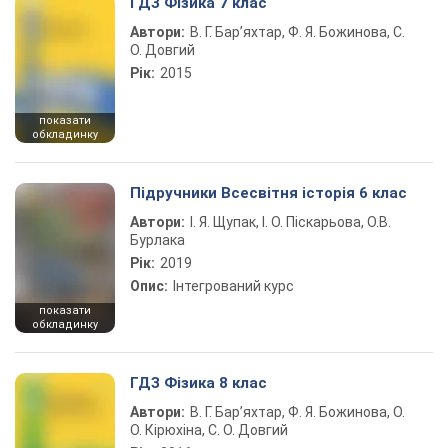
ГДЗ Фізика 7 клас
Автори:
В. Г. Бар’яхтар, Ф. Я. Божинова, С.
О. Довгий
Рік:
2015
показати
обкладинку
Підручники Всесвітня історія 6 клас
Автори:
І. Я. Щупак, І. О. Піскарьова, О.В.
Бурлака
Рік:
2019
Опис:
Інтегрований курс
показати
обкладинку
ГДЗ Фізика 8 клас
Автори:
В. Г. Бар’яхтар, Ф. Я. Божинова, О.
О. Кірюхіна, С. О. Довгий