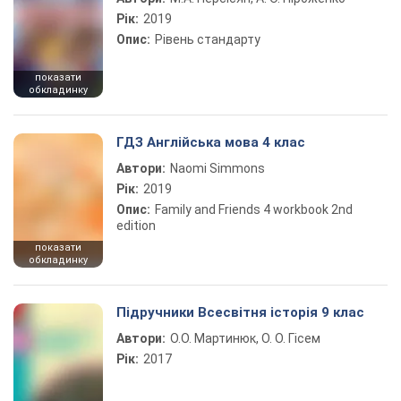
Рік:
2019
Опис:
Рівень стандарту
показати
обкладинку
ГДЗ Англійська мова 4 клас
Автори:
Naomi Simmons
Рік:
2019
Опис:
Family and Friends 4 workbook 2nd
edition
показати
обкладинку
Підручники Всесвітня історія 9 клас
Автори:
О.О. Мартинюк, О. О. Гісем
Рік:
2017