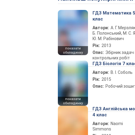
ГДЗ Математика 
клас
Автори:
А. Г. Мерзляк
Б. Полонський, М. С. Я
Ю. М. Рабінович
Рік:
2013
показати
Опис:
Збірник задач 
обкладинку
контрольних робіт
ГДЗ Біологія 7 кла
Автори:
В. І. Соболь
Рік:
2015
Опис:
Робочий зоши
показати
обкладинку
ГДЗ Англійська м
4 клас
Автори:
Naomi
Simmons