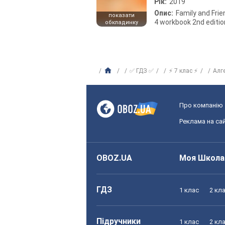
Рік:
2019
Опис:
Family and Fri
показати
4 workbook 2nd editio
обкладинку
✅ ГДЗ ✅
⚡ 7 клас ⚡
Алг
Про компанію
Реклама на сай
OBOZ.UA
Моя Школа
ГДЗ
1 клас
2 кл
Підручники
1 клас
2 кл