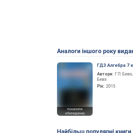
Аналоги іншого року вида
ГДЗ Алгебра 7 
Автори:
Г. П. Бевз, 
Бевз
Рік:
2015
показати
обкладинку
Найбільш популярні книги