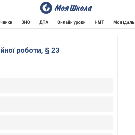
учники
ЗНО
ДПА
Онлайн уроки
НМТ
Моя їдаль
̆ної роботи, § 23