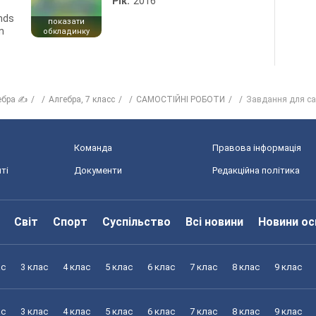
Рік:
2016
ends
показати
n
обкладинку
ебра ✍
Алгебра, 7 класс
САМОСТІЙНІ РОБОТИ
Завдання для само
Команда
Правова інформація
ті
Документи
Редакційна політика
Світ
Спорт
Суспільство
Всі новини
Новини ос
ас
3 клас
4 клас
5 клас
6 клас
7 клас
8 клас
9 клас
ас
3 клас
4 клас
5 клас
6 клас
7 клас
8 клас
9 клас