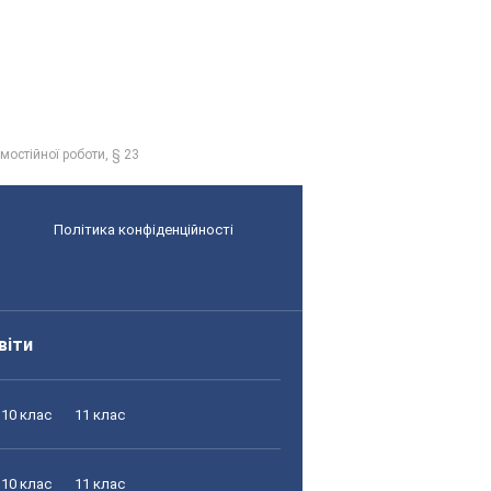
стійної роботи, § 23
Політика конфіденційності
віти
10 клас
11 клас
10 клас
11 клас