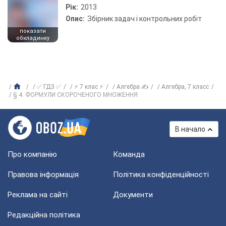
Рік:
2013
Опис:
Збірник задач і контрольних робіт
показати
обкладинку
✅ ГДЗ ✅
⚡ 7 клас ⚡
Алгебра ✍
Алгебра, 7 класс
§ 4. ФОРМУЛИ СКОРОЧЕНОГО МНОЖЕННЯ
В начало
Про компанію
Команда
Правова інформація
Політика конфіденційності
Реклама на сайті
Документи
Редакційна політика