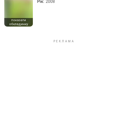
Рік:
2008
показати
обкладинку