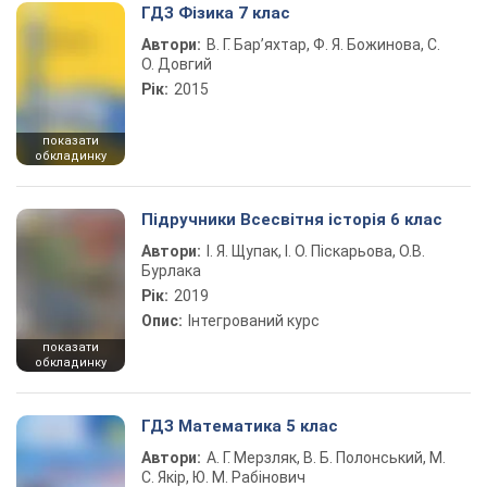
ГДЗ Фізика 7 клас
Автори:
В. Г. Бар’яхтар, Ф. Я. Божинова, С.
О. Довгий
Рік:
2015
показати
обкладинку
Підручники Всесвітня історія 6 клас
Автори:
І. Я. Щупак, І. О. Піскарьова, О.В.
Бурлака
Рік:
2019
Опис:
Інтегрований курс
показати
обкладинку
ГДЗ Математика 5 клас
Автори:
А. Г. Мерзляк, В. Б. Полонський, М.
С. Якір, Ю. М. Рабінович