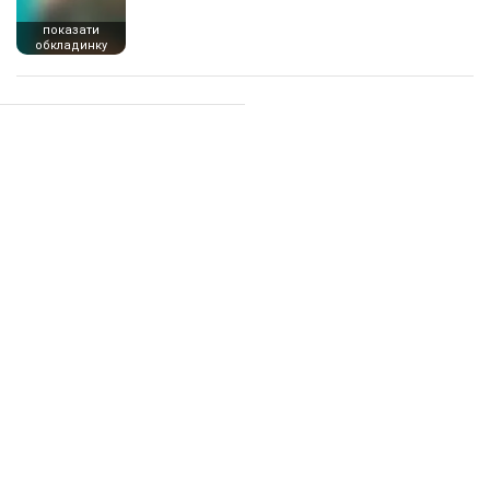
показати
обкладинку