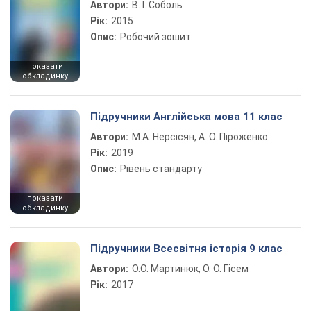
Автори:
В. І. Соболь
Рік:
2015
Опис:
Робочий зошит
показати
обкладинку
Підручники Англійська мова 11 клас
Автори:
М.А. Нерсісян, А. О. Піроженко
Рік:
2019
Опис:
Рівень стандарту
показати
обкладинку
Підручники Всесвітня історія 9 клас
Автори:
О.О. Мартинюк, О. О. Гісем
Рік:
2017