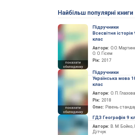
Найбільш популярні книги
Підручники
Всесвітня історія 
клас
Автори:
О.О. Мартин
О. О. Гісем
Рік:
2017
показати
обкладинку
Підручники
Українська мова 1
клас
Автори:
О. П. Глазов
Рік:
2018
Опис:
Рівень станда
показати
обкладинку
ГДЗ Географія 9 к
Автори:
В. М. Бойко, І
Дітчук