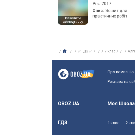
Рік:
2017
Опис:
Зошит для
практичних робіт
показати
обкладинку
✅ ГДЗ ✅
⚡ 7 клас ⚡
Алг
Про компанію
Реклама на сай
OBOZ.UA
Моя Школа
ГДЗ
1 клас
2 кл