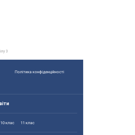
ілу 3
Політика конфіденційності
віти
10 клас
11 клас