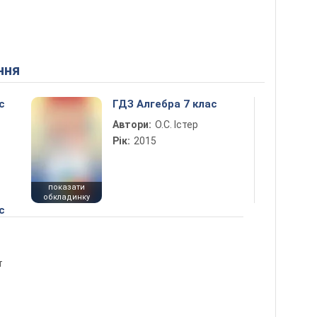
ння
с
ГДЗ Алгебра 7 клас
Автори:
О.С. Істер
Рік:
2015
показати
обкладинку
с
т