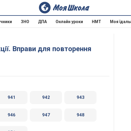
учники
ЗНО
ДПА
Онлайн уроки
НМТ
Моя їдаль
941
942
943
946
947
948