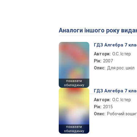
Аналоги іншого року вида
ГДЗ Алгебра 7 кла
Автори:
О.С. Істер
Рік:
2007
Опис:
Для рос. шкіл
показати
обкладинку
ГДЗ Алгебра 7 кла
Автори:
О.С. Істер
Рік:
2015
Опис:
Робочий зоши
показати
обкладинку