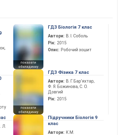
ГДЗ Біологія 7 клас
9
Автори:
В. І. Соболь
Рік:
2015
юк,
Опис:
Робочий зошит
показати
обкладинку
ГДЗ Фізика 7 клас
0
Автори:
В. Г. Бар’яхтар,
Ф. Я. Божинова, С. О.
Довгий
а
Рік:
2015
рту
показати
обкладинку
лас
Підручники Біологія 9
клас
. Л.
Автори:
К.М.