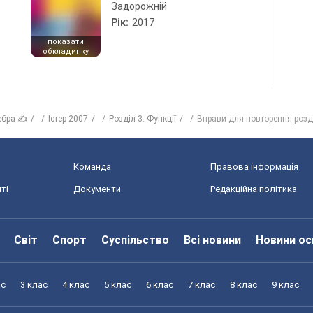
Задорожній
Рік:
2017
показати
обкладинку
ебра ✍
Істер 2007
Розділ 3. Функції
Вправи для повторення розд
Команда
Правова інформація
ті
Документи
Редакційна політика
Світ
Спорт
Суспільство
Всі новини
Новини ос
ас
3 клас
4 клас
5 клас
6 клас
7 клас
8 клас
9 клас