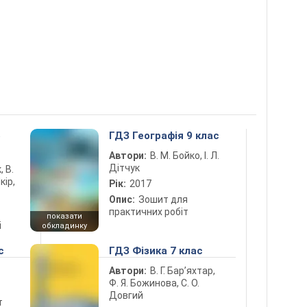
5
ГДЗ Географія 9 клас
Автори:
В. М. Бойко, І. Л.
Дітчук
, В.
кір,
Рік:
2017
Опис:
Зошит для
практичних робіт
показати
і
обкладинку
с
ГДЗ Фізика 7 клас
Автори:
В. Г. Бар’яхтар,
Ф. Я. Божинова, С. О.
Довгий
т