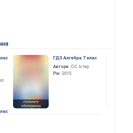
ння
клас
ГДЗ Алгебра 7 клас
Автори:
О.С. Істер
Рік:
2015
іл
показати
обкладинку
клас