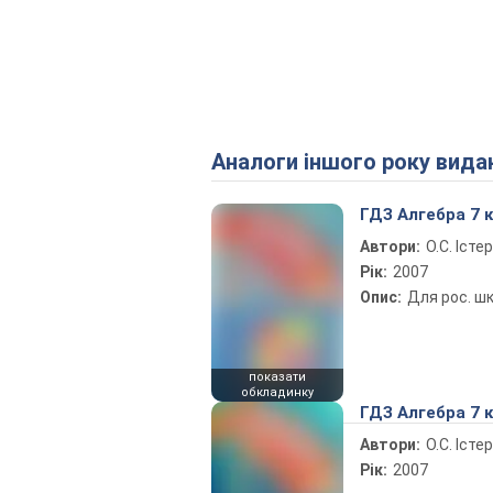
Аналоги іншого року вида
ГДЗ Алгебра 7 
Автори:
О.С. Істер
Рік:
2007
Опис:
Для рос. шк
показати
обкладинку
ГДЗ Алгебра 7 
Автори:
О.С. Істер
Рік:
2007