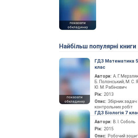
показати
обкладинку
Найбільш популярні книги
ГДЗ Математика 
клас
Автори:
А. Г. Мерзляк
Б. Полонський, М. С. Я
Ю. М. Рабінович
Рік:
2013
показати
Опис:
Збірник задач 
обкладинку
контрольних робіт
ГДЗ Біологія 7 кла
Автори:
В. І. Соболь
Рік:
2015
Опис:
Робочий зоши