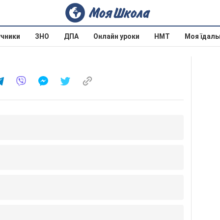
учники
ЗНО
ДПА
Онлайн уроки
НМТ
Моя їдаль