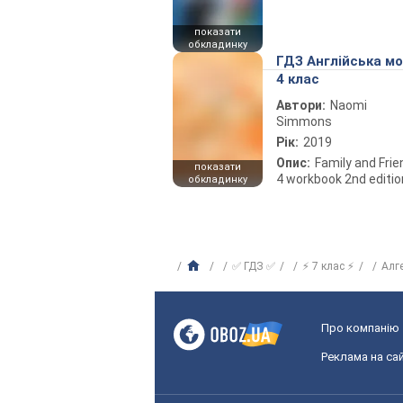
показати
обкладинку
ГДЗ Англійська м
4 клас
Автори:
Naomi
Simmons
Рік:
2019
Опис:
Family and Fri
показати
4 workbook 2nd editio
обкладинку
✅ ГДЗ ✅
⚡ 7 клас ⚡
Алг
Про компанію
Реклама на сай