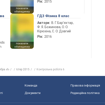
Рік:
2015
показати
обкладинку
ова
ГДЗ Фізика 8 клас
Автори:
В. Г. Бар’яхтар,
Ф. Я. Божинова, О. О.
Кірюхіна, С. О. Довгий
Рік:
2016
ends
показати
n
обкладинку
ебра ✍
Істер 2015
Контрольна робота 6
Команда
Правова інформація
ті
Документи
Редакційна політика