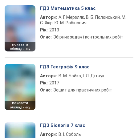
ГДЗ Математика 5 клас
Автори:
А. Г. Мерзляк, В. Б. Полонський, М.
С. Якір, Ю. М. Рабінович
Рік:
2013
Опис:
Збірник задач і контрольних робіт
показати
обкладинку
ГДЗ Географія 9 клас
Автори:
В. М. Бойко, І. Л. Дітчук
Рік:
2017
Опис:
Зошит для практичних робіт
показати
обкладинку
ГДЗ Біологія 7 клас
Автори:
В. І. Соболь