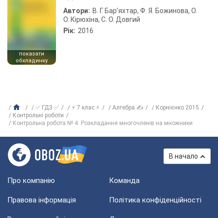
Автори:
В. Г. Бар’яхтар, Ф. Я. Божинова, О.
О. Кірюхіна, С. О. Довгий
Рік:
2016
показати
обкладинку
✅ ГДЗ ✅
⚡ 7 клас ⚡
Алгебра ✍
Корнієнко 2015
Контрольні роботи
Контрольна робота № 4. Розкладання многочленів на множники
В начало
Про компанію
Команда
Правова інформація
Політика конфіденційності