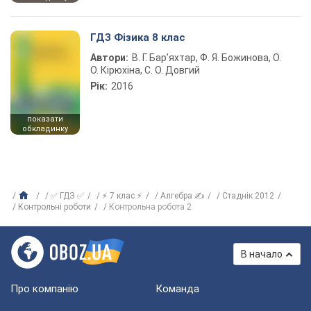
ГДЗ Фізика 8 клас
Автори:
В. Г. Бар’яхтар, Ф. Я. Божинова, О.
О. Кірюхіна, С. О. Довгий
Рік:
2016
показати
обкладинку
✅ ГДЗ ✅
⚡ 7 клас ⚡
Алгебра ✍
Стаднік 2012
Контрольні роботи
Контрольна робота 2
В начало
Про компанію
Команда