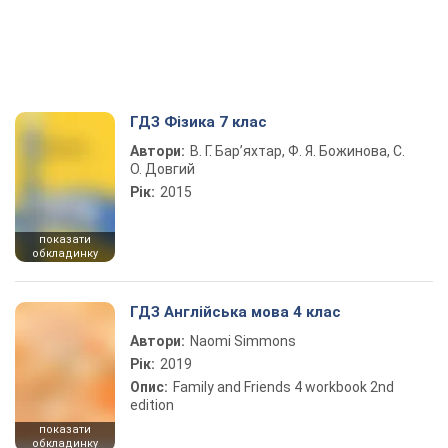
ГДЗ Фізика 7 клас
Автори:
В. Г. Бар’яхтар, Ф. Я. Божинова, С.
О. Довгий
Рік:
2015
показати
обкладинку
ГДЗ Англійська мова 4 клас
Автори:
Naomi Simmons
Рік:
2019
Опис:
Family and Friends 4 workbook 2nd
edition
показати
обкладинку