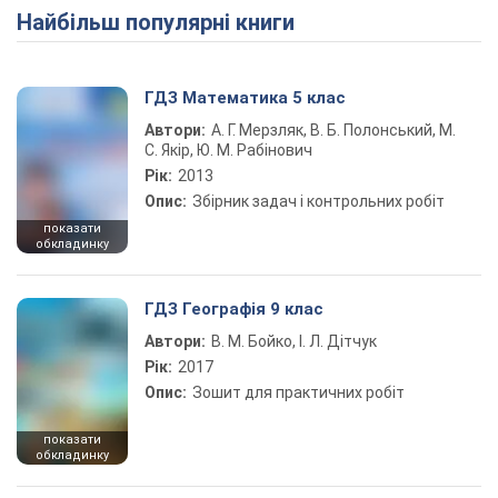
Найбільш популярні книги
ГДЗ Математика 5 клас
Автори:
А. Г. Мерзляк, В. Б. Полонський, М.
С. Якір, Ю. М. Рабінович
Рік:
2013
Опис:
Збірник задач і контрольних робіт
показати
обкладинку
ГДЗ Географія 9 клас
Автори:
В. М. Бойко, І. Л. Дітчук
Рік:
2017
Опис:
Зошит для практичних робіт
показати
обкладинку