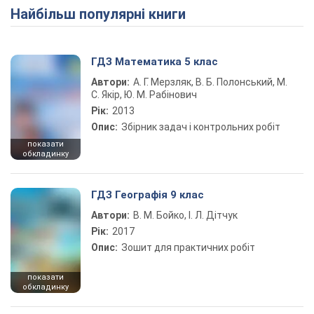
Найбільш популярні книги
ГДЗ Математика 5 клас
Автори:
А. Г. Мерзляк, В. Б. Полонський, М.
С. Якір, Ю. М. Рабінович
Рік:
2013
Опис:
Збірник задач і контрольних робіт
показати
обкладинку
ГДЗ Географія 9 клас
Автори:
В. М. Бойко, І. Л. Дітчук
Рік:
2017
Опис:
Зошит для практичних робіт
показати
обкладинку