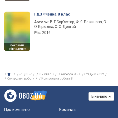
ГДЗ Фізика 8 клас
Автори:
В. Г. Бар’яхтар, Ф. Я. Божинова, О.
О. Кірюхіна, С. О. Довгий
Рік:
2016
показати
обкладинку
✅ ГДЗ ✅
⚡ 7 клас ⚡
Алгебра ✍
Стаднік 2012
Контрольні роботи
Контрольна робота 8
В начало
Про компанію
Команда