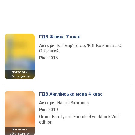
ГДЗ Фізика 7 клас
Автори:
В. Г. Бар’яхтар, Ф. Я. Божинова, С.
О. Довгий
Рік:
2015
показати
обкладинку
ГДЗ Англійська мова 4 клас
Автори:
Naomi Simmons
Рік:
2019
Опис:
Family and Friends 4 workbook 2nd
edition
показати
обкладинку