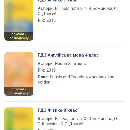
ГДЗ Фізика 7 клас
Автори:
В. Г. Бар’яхтар, Ф. Я. Божинова, С.
О. Довгий
Рік:
2015
показати
обкладинку
ГДЗ Англійська мова 4 клас
Автори:
Naomi Simmons
Рік:
2019
Опис:
Family and Friends 4 workbook 2nd
edition
показати
обкладинку
ГДЗ Фізика 8 клас
Автори:
В. Г. Бар’яхтар, Ф. Я. Божинова, О.
О. Кірюхіна, С. О. Довгий