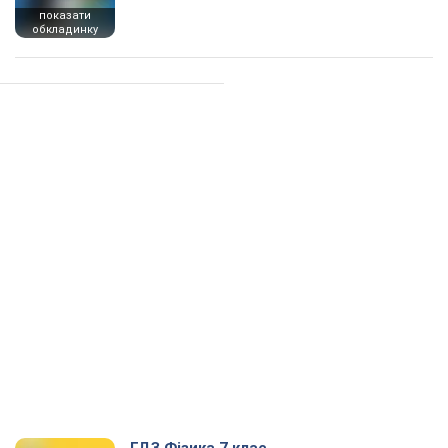
показати
обкладинку