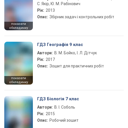
С. Якір, Ю. М. Рабінович
Рік:
2013
Опис:
Збірник задач і контрольних робіт
показати
обкладинку
ГДЗ Географія 9 клас
Автори:
В. М. Бойко, І. Л. Дітчук
Рік:
2017
Опис:
Зошит для практичних робіт
показати
обкладинку
ГДЗ Біологія 7 клас
Автори:
В. І. Соболь
Рік:
2015
Опис:
Робочий зошит