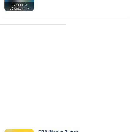
показати
обкладинку