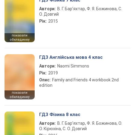
ГДЗ Фізика 7 клас
Автори:
В. Г. Бар’яхтар, Ф. Я. Божинова, С.
О. Довгий
Рік:
2015
показати
обкладинку
ГДЗ Англійська мова 4 клас
Автори:
Naomi Simmons
Рік:
2019
Опис:
Family and Friends 4 workbook 2nd
edition
показати
обкладинку
ГДЗ Фізика 8 клас
Автори:
В. Г. Бар’яхтар, Ф. Я. Божинова, О.
О. Кірюхіна, С. О. Довгий