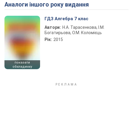
Аналоги іншого року видання
Play Video
ГДЗ Алгебра 7 клас
Автори:
Н.А. Тарасенкова, І.М.
Богатирьова, О.М. Коломієць
Рік:
2015
показати
обкладинку