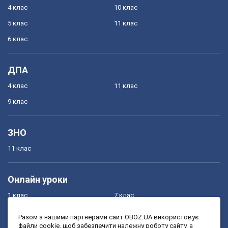
4 клас
10 клас
5 клас
11 клас
6 клас
ДПА
4 клас
11 клас
9 клас
ЗНО
11 клас
Онлайн уроки
1 клас
7 клас
2 клас
8 клас
Разом з нашими партнерами сайт OBOZ.UA використовує
файли cookie, щоб забезпечити належну роботу сайту, а
3 клас
9 клас