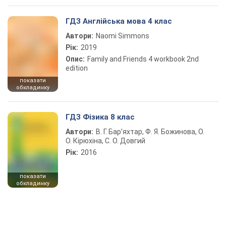
ГДЗ Англійська мова 4 клас
Автори:
Naomi Simmons
Рік:
2019
Опис:
Family and Friends 4 workbook 2nd
edition
показати
обкладинку
ГДЗ Фізика 8 клас
Автори:
В. Г. Бар’яхтар, Ф. Я. Божинова, О.
О. Кірюхіна, С. О. Довгий
Рік:
2016
показати
обкладинку