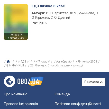
ГДЗ Фізика 8 клас
Автори:
В. Г. Бар’яхтар, Ф. Я. Божинова, О.
О. Кірюхіна, С. О. Довгий
Рік:
2016
показати
обкладинку
✅ ГДЗ ✅
⚡ 7 клас ⚡
Алгебра ✍
Янченко 2008
§ 6. ФУНКЦІЇ
23. Функція. Способи задання функції
В начало
Про компанію
Команда
Правова інформація
Політика конфіденційності