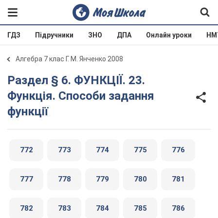
ГДЗ
Підручники
ЗНО
ДПА
Онлайн уроки
НМ
Алгебра 7 клас Г. М. Янченко 2008
Раздел § 6. ФУНКЦІЇ. 23.
Функція. Способи задання
функції
772
773
774
775
776
777
778
779
780
781
782
783
784
785
786