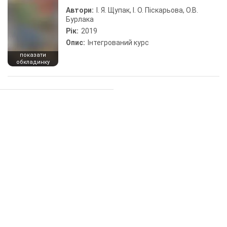
Автори:
І. Я. Щупак, І. О. Піскарьова, О.В.
Бурлака
Рік:
2019
Опис:
Інтегрований курс
показати
обкладинку