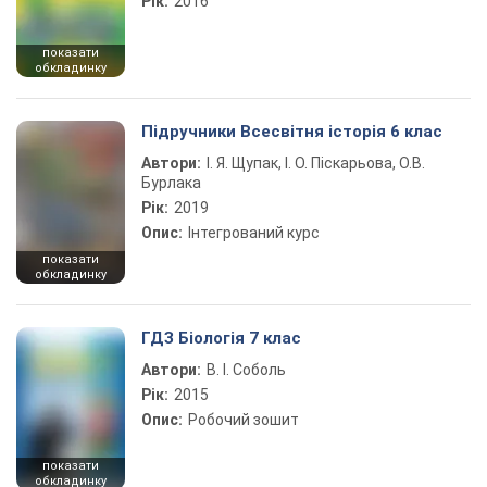
Рік:
2016
показати
обкладинку
Підручники Всесвітня історія 6 клас
Автори:
І. Я. Щупак, І. О. Піскарьова, О.В.
Бурлака
Рік:
2019
Опис:
Інтегрований курс
показати
обкладинку
ГДЗ Біологія 7 клас
Автори:
В. І. Соболь
Рік:
2015
Опис:
Робочий зошит
показати
обкладинку