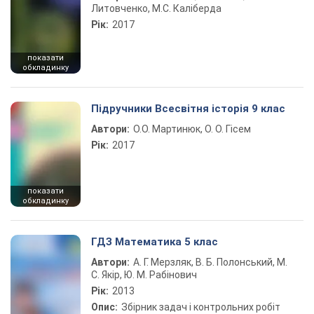
Литовченко, М.С. Каліберда
Рік:
2017
показати
обкладинку
Підручники Всесвітня історія 9 клас
Автори:
О.О. Мартинюк, О. О. Гісем
Рік:
2017
показати
обкладинку
ГДЗ Математика 5 клас
Автори:
А. Г. Мерзляк, В. Б. Полонський, М.
С. Якір, Ю. М. Рабінович
Рік:
2013
Опис:
Збірник задач і контрольних робіт