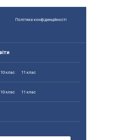
Політика конфіденційності
віти
10 клас
11 клас
10 клас
11 клас