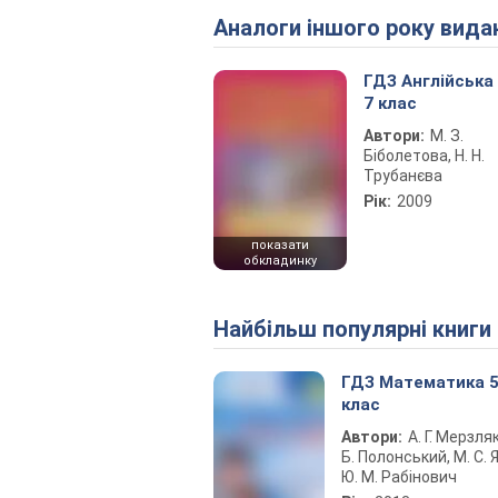
Аналоги іншого року вида
ГДЗ Англійська
7 клас
Автори:
М. З.
Біболетова, Н. Н.
Трубанєва
Рік:
2009
показати
обкладинку
Найбільш популярні книги
ГДЗ Математика 
клас
Автори:
А. Г. Мерзляк
Б. Полонський, М. С. Я
Ю. М. Рабінович