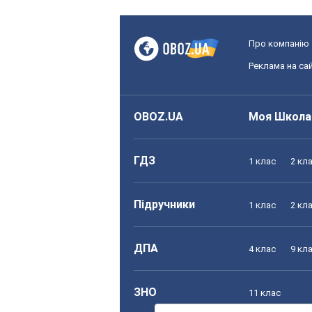
Про компанію
Реклама на сай
OBOZ.UA
Моя Школа
ГДЗ
1 клас
2 кл
Підручники
1 клас
2 кл
ДПА
4 клас
9 кл
ЗНО
11 клас