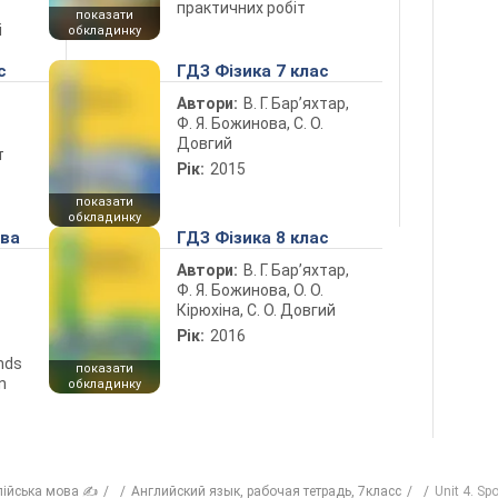
практичних робіт
показати
і
обкладинку
с
ГДЗ Фізика 7 клас
Автори:
В. Г. Бар’яхтар,
Ф. Я. Божинова, С. О.
Довгий
т
Рік:
2015
показати
обкладинку
ова
ГДЗ Фізика 8 клас
Автори:
В. Г. Бар’яхтар,
Ф. Я. Божинова, О. О.
Кірюхіна, С. О. Довгий
Рік:
2016
ends
показати
n
обкладинку
лійська мова ✍
Английский язык, рабочая тетрадь, 7класс
Unit 4. Spo