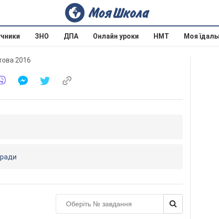
учники
ЗНО
ДПА
Онлайн уроки
НМТ
Моя їдаль
етова 2016
тради