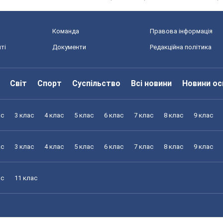
Команда
Правова інформація
ті
Документи
Редакційна політика
Світ
Спорт
Суспільство
Всі новини
Новини ос
ас
3 клас
4 клас
5 клас
6 клас
7 клас
8 клас
9 клас
ас
3 клас
4 клас
5 клас
6 клас
7 клас
8 клас
9 клас
ас
11 клас