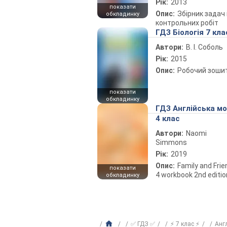
Рік:
2013
показати
Опис:
Збірник задач 
обкладинку
контрольних робіт
ГДЗ Біологія 7 кла
Автори:
В. І. Соболь
Рік:
2015
Опис:
Робочий зоши
показати
обкладинку
ГДЗ Англійська м
4 клас
Автори:
Naomi
Simmons
Рік:
2019
Опис:
Family and Fri
показати
4 workbook 2nd editio
обкладинку
✅ ГДЗ ✅
⚡ 7 клас ⚡
Анг