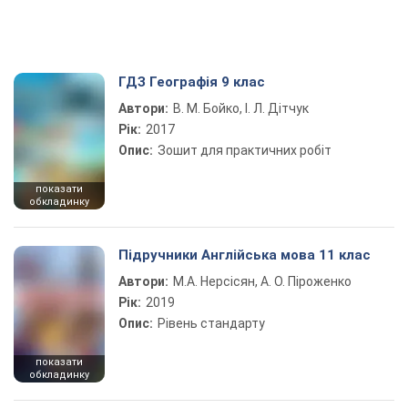
ГДЗ Географія 9 клас
Автори:
В. М. Бойко, І. Л. Дітчук
Рік:
2017
Опис:
Зошит для практичних робіт
показати
обкладинку
Підручники Англійська мова 11 клас
Автори:
М.А. Нерсісян, А. О. Піроженко
Рік:
2019
Опис:
Рівень стандарту
показати
обкладинку