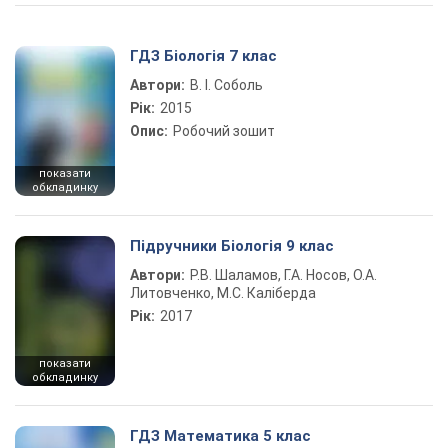
ГДЗ Біологія 7 клас
Автори:
В. І. Соболь
Рік:
2015
Опис:
Робочий зошит
показати
обкладинку
Підручники Біологія 9 клас
Автори:
Р.В. Шаламов, Г.А. Носов, О.А.
Литовченко, М.С. Каліберда
Рік:
2017
показати
обкладинку
ГДЗ Математика 5 клас