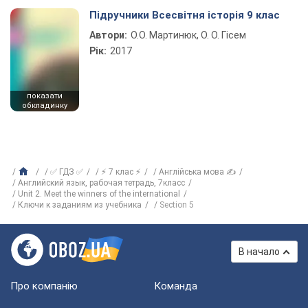
Підручники Всесвітня історія 9 клас
Автори:
О.О. Мартинюк, О. О. Гісем
Рік:
2017
показати
обкладинку
✅ ГДЗ ✅
⚡ 7 клас ⚡
Англійська мова ✍
Английский язык, рабочая тетрадь, 7класс
Unit 2. Meet the winners of the international
Ключи к заданиям из учебника
Section 5
В начало
Про компанію
Команда