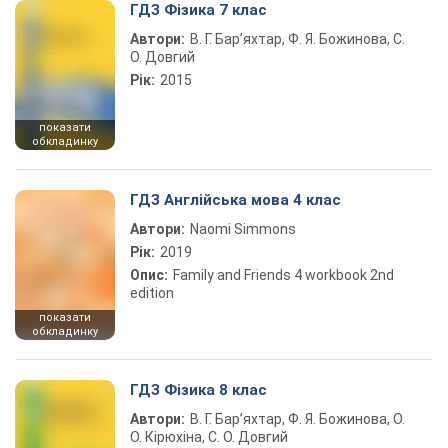
ГДЗ Фізика 7 клас
Автори:
В. Г. Бар’яхтар, Ф. Я. Божинова, С.
О. Довгий
Рік:
2015
показати
обкладинку
ГДЗ Англійська мова 4 клас
Автори:
Naomi Simmons
Рік:
2019
Опис:
Family and Friends 4 workbook 2nd
edition
показати
обкладинку
ГДЗ Фізика 8 клас
Автори:
В. Г. Бар’яхтар, Ф. Я. Божинова, О.
О. Кірюхіна, С. О. Довгий