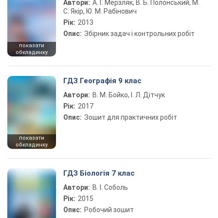
Автори:
А. Г. Мерзляк, В. Б. Полонський, М.
С. Якір, Ю. М. Рабінович
Рік:
2013
Опис:
Збірник задач і контрольних робіт
показати
обкладинку
ГДЗ Географія 9 клас
Автори:
В. М. Бойко, І. Л. Дітчук
Рік:
2017
Опис:
Зошит для практичних робіт
показати
обкладинку
ГДЗ Біологія 7 клас
Автори:
В. І. Соболь
Рік:
2015
Опис:
Робочий зошит