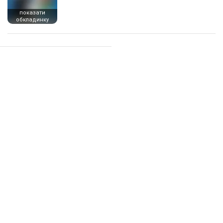
показати
обкладинку