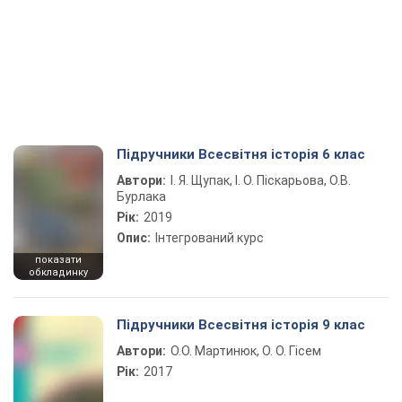
Підручники Всесвітня історія 6 клас
Автори:
І. Я. Щупак, І. О. Піскарьова, О.В.
Бурлака
Рік:
2019
Опис:
Інтегрований курс
показати
обкладинку
Підручники Всесвітня історія 9 клас
Автори:
О.О. Мартинюк, О. О. Гісем
Рік:
2017