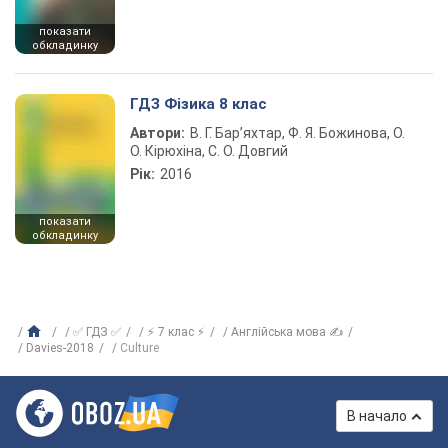
показати
обкладинку
ГДЗ Фізика 8 клас
Автори:
В. Г. Бар’яхтар, Ф. Я. Божинова, О.
О. Кірюхіна, С. О. Довгий
Рік:
2016
показати
обкладинку
✅ ГДЗ ✅
⚡ 7 клас ⚡
Англійська мова ✍
Davies-2018
Culture
В начало