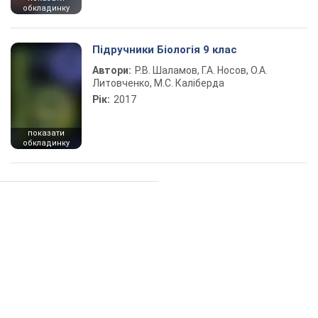
обкладинку
Підручники Біологія 9 клас
Автори:
Р.В. Шаламов, Г.А. Носов, О.А.
Литовченко, М.С. Каліберда
Рік:
2017
показати
обкладинку