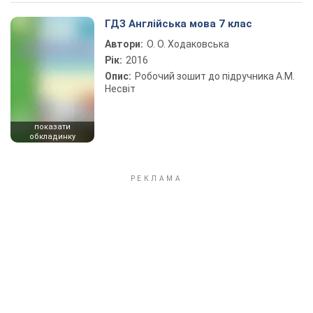
Play Video
ГДЗ Англійська мова 7 клас
Автори:
О. О. Ходаковська
Рік:
2016
Опис:
Робочий зошит до підручника А.М.
Несвіт
показати
обкладинку