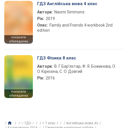
ГДЗ Англійська мова 4 клас
Автори:
Naomi Simmons
Рік:
2019
Опис:
Family and Friends 4 workbook 2nd
edition
показати
обкладинку
ГДЗ Фізика 8 клас
Автори:
В. Г. Бар’яхтар, Ф. Я. Божинова, О.
О. Кірюхіна, С. О. Довгий
Рік:
2016
показати
обкладинку
✅ ГДЗ ✅
⚡ 7 клас ⚡
Англійська мова ✍
Ходаковська 2016
Семестрові контрольні роботи