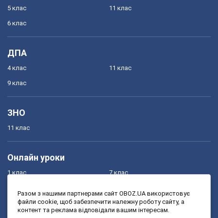
5 клас
11 клас
6 клас
ДПА
4 клас
11 клас
9 клас
ЗНО
11 клас
Онлайн уроки
1 клас
7 клас
2 клас
8 клас
Разом з нашими партнерами сайт OBOZ.UA використовує
файли cookie, щоб забезпечити належну роботу сайту, а
3 клас
9 клас
контент та реклама відповідали вашим інтересам.
4 клас
10 клас