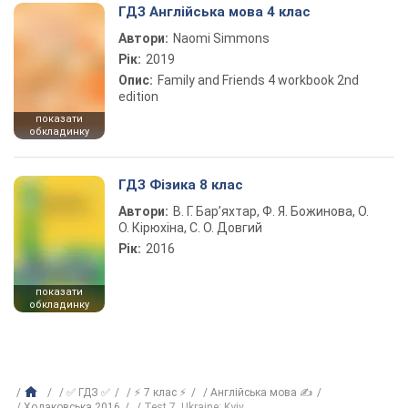
ГДЗ Англійська мова 4 клас
Автори:
Naomi Simmons
Рік:
2019
Опис:
Family and Friends 4 workbook 2nd
edition
показати
обкладинку
ГДЗ Фізика 8 клас
Автори:
В. Г. Бар’яхтар, Ф. Я. Божинова, О.
О. Кірюхіна, С. О. Довгий
Рік:
2016
показати
обкладинку
✅ ГДЗ ✅
⚡ 7 клас ⚡
Англійська мова ✍
Ходаковська 2016
Test 7. Ukraine: Kyiv