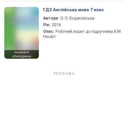
Play Video
ГДЗ Англійська мова 7 клас
Автори:
О. О. Ходаковська
Рік:
2016
Опис:
Робочий зошит до підручника А.М.
Несвіт
показати
обкладинку