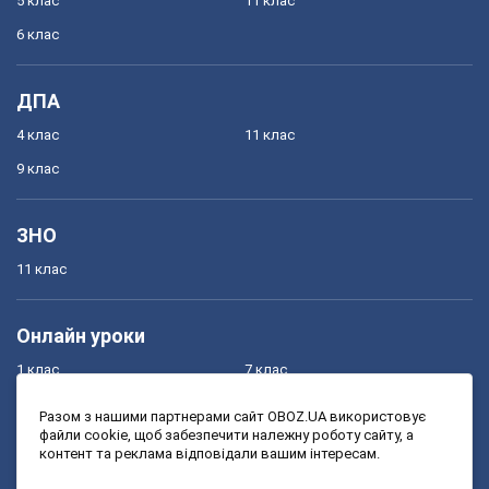
5 клас
11 клас
6 клас
ДПА
4 клас
11 клас
9 клас
ЗНО
11 клас
Онлайн уроки
1 клас
7 клас
2 клас
8 клас
Разом з нашими партнерами сайт OBOZ.UA використовує
файли cookie, щоб забезпечити належну роботу сайту, а
3 клас
9 клас
контент та реклама відповідали вашим інтересам.
4 клас
10 клас