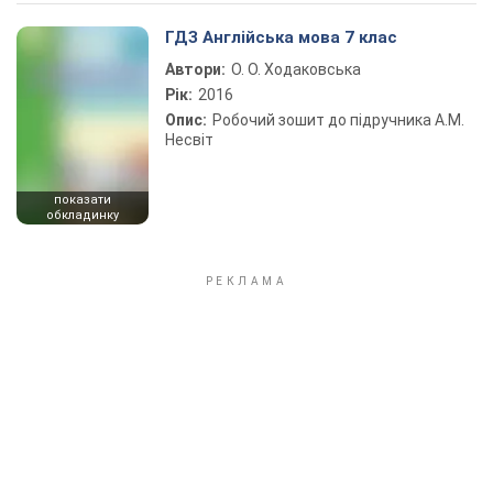
Play Video
ГДЗ Англійська мова 7 клас
Автори:
О. О. Ходаковська
Рік:
2016
Опис:
Робочий зошит до підручника А.М.
Несвіт
показати
обкладинку