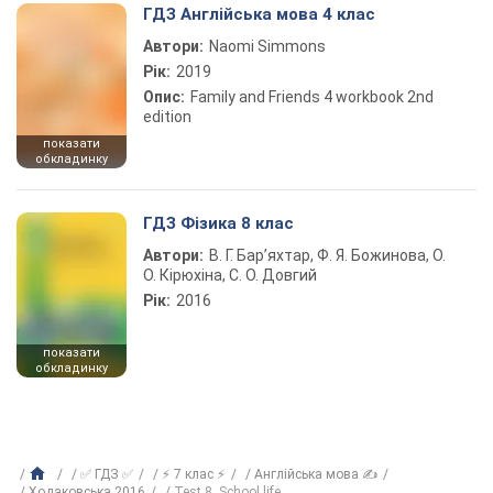
ГДЗ Англійська мова 4 клас
Автори:
Naomi Simmons
Рік:
2019
Опис:
Family and Friends 4 workbook 2nd
edition
показати
обкладинку
ГДЗ Фізика 8 клас
Автори:
В. Г. Бар’яхтар, Ф. Я. Божинова, О.
О. Кірюхіна, С. О. Довгий
Рік:
2016
показати
обкладинку
✅ ГДЗ ✅
⚡ 7 клас ⚡
Англійська мова ✍
Ходаковська 2016
Test 8. School life