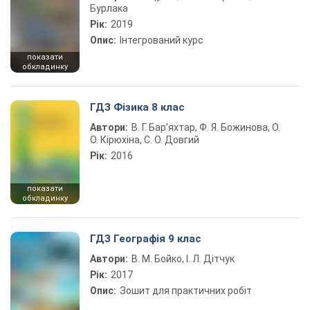
Бурлака
Рік:
2019
Опис:
Інтегрований курс
показати
обкладинку
ГДЗ Фізика 8 клас
Автори:
В. Г. Бар’яхтар, Ф. Я. Божинова, О.
О. Кірюхіна, С. О. Довгий
Рік:
2016
показати
обкладинку
ГДЗ Географія 9 клас
Автори:
В. М. Бойко, І. Л. Дітчук
Рік:
2017
Опис:
Зошит для практичних робіт