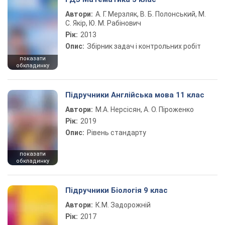
Автори:
А. Г. Мерзляк, В. Б. Полонський, М.
С. Якір, Ю. М. Рабінович
Рік:
2013
Опис:
Збірник задач і контрольних робіт
показати
обкладинку
Підручники Англійська мова 11 клас
Автори:
М.А. Нерсісян, А. О. Піроженко
Рік:
2019
Опис:
Рівень стандарту
показати
обкладинку
Підручники Біологія 9 клас
Автори:
К.М. Задорожній
Рік:
2017