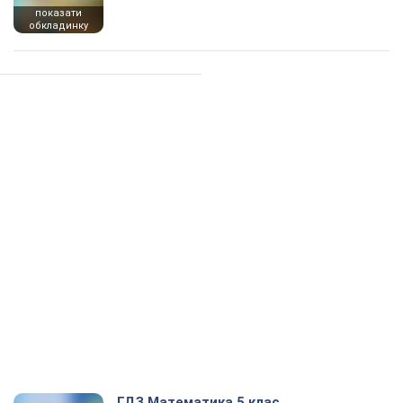
показати
обкладинку
ГДЗ Математика 5 клас