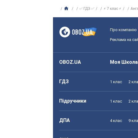
✅ ГДЗ ✅
⚡ 7 клас ⚡
Анг
Про компанію
Реклама на сай
OBOZ.UA
Моя Школа
ГДЗ
1 клас
2 кл
Підручники
1 клас
2 кл
ДПА
4 клас
9 кл