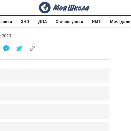
учники
ЗНО
ДПА
Онлайн уроки
НМТ
Моя їдаль
к 2013