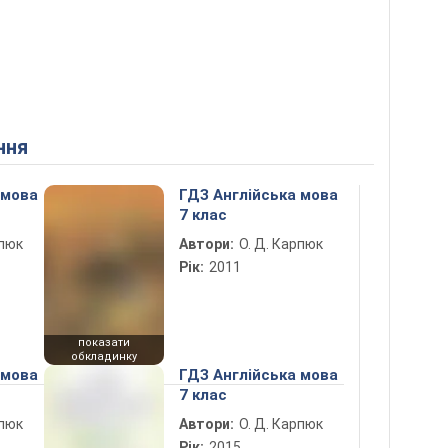
ння
 мова
ГДЗ Англійська мова
7 клас
рпюк
Автори:
О. Д. Карпюк
Рік:
2011
показати
обкладинку
 мова
ГДЗ Англійська мова
7 клас
рпюк
Автори:
О. Д. Карпюк
Рік:
2015