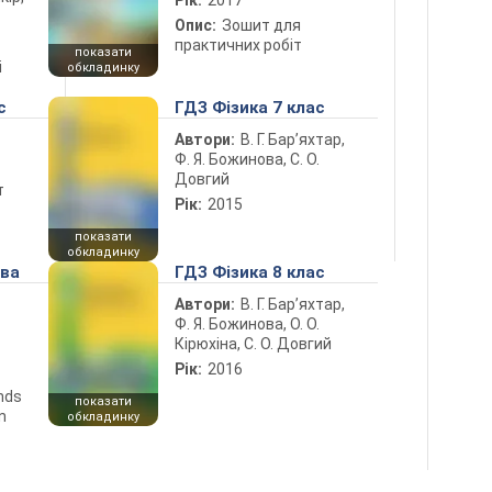
Опис:
Зошит для
практичних робіт
показати
і
обкладинку
с
ГДЗ Фізика 7 клас
Автори:
В. Г. Бар’яхтар,
Ф. Я. Божинова, С. О.
Довгий
т
Рік:
2015
показати
обкладинку
ова
ГДЗ Фізика 8 клас
Автори:
В. Г. Бар’яхтар,
Ф. Я. Божинова, О. О.
Кірюхіна, С. О. Довгий
Рік:
2016
ends
показати
n
обкладинку