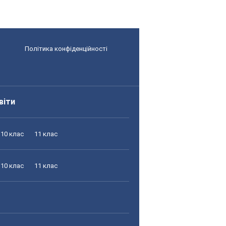
Політика конфіденційності
віти
10 клас
11 клас
10 клас
11 клас