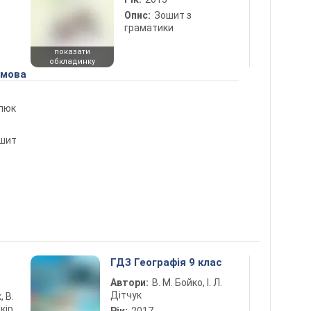
Опис:
Зошит з
граматики
показати
обкладинку
 мова
рпюк
ошит
5
ГДЗ Географія 9 клас
Автори:
В. М. Бойко, І. Л.
Дітчук
, В.
кір,
Рік:
2017