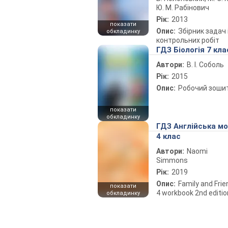
Ю. М. Рабінович
Рік:
2013
показати
Опис:
Збірник задач 
обкладинку
контрольних робіт
ГДЗ Біологія 7 кла
Автори:
В. І. Соболь
Рік:
2015
Опис:
Робочий зоши
показати
обкладинку
ГДЗ Англійська м
4 клас
Автори:
Naomi
Simmons
Рік:
2019
Опис:
Family and Fri
показати
4 workbook 2nd editio
обкладинку