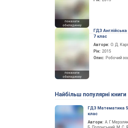
показати
обкладинку
ГДЗ Англійська
7 клас
Автори:
О. Д. Ка
Рік:
2015
Опис:
Робочий з
показати
обкладинку
Найбільш популярні книги
ГДЗ Математика 
клас
Автори:
А. Г. Мерзляк
Б. Полонський, М. С. Я