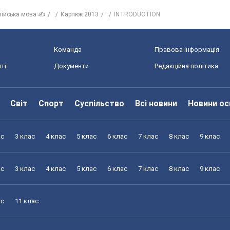
лійська мова ✍
Карпюк 2013
INTRODUCTION
Команда
Правова інформація
ті
Документи
Редакційна політика
Світ
Спорт
Суспільство
Всі новини
Новини ос
ас
3 клас
4 клас
5 клас
6 клас
7 клас
8 клас
9 клас
ас
3 клас
4 клас
5 клас
6 клас
7 клас
8 клас
9 клас
ас
11 клас