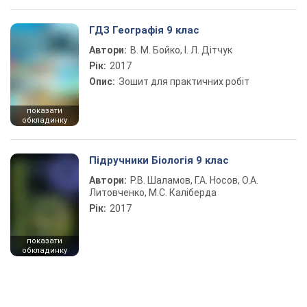
ГДЗ Географія 9 клас
Автори:
В. М. Бойко, І. Л. Дітчук
Рік:
2017
Опис:
Зошит для практичних робіт
показати
обкладинку
Підручники Біологія 9 клас
Автори:
Р.В. Шаламов, Г.А. Носов, О.А.
Литовченко, М.С. Каліберда
Рік:
2017
показати
обкладинку