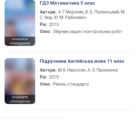
ГДЗ Математика 5 клас
Автори:
А. Г. Мерзляк, В. Б. Полонський, М.
С. Якір, Ю. М. Рабінович
Рік:
2013
Опис:
Збірник задач і контрольних робіт
показати
обкладинку
Підручники Англійська мова 11 клас
Автори:
М.А. Нерсісян, А. О. Піроженко
Рік:
2019
Опис:
Рівень стандарту
показати
обкладинку