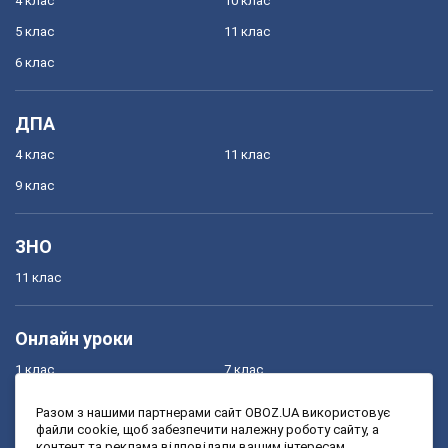
4 клас
10 клас
5 клас
11 клас
6 клас
ДПА
4 клас
11 клас
9 клас
ЗНО
11 клас
Онлайн уроки
1 клас
7 клас
2 клас
8 клас
Разом з нашими партнерами сайт OBOZ.UA використовує
файли cookie, щоб забезпечити належну роботу сайту, а
3 клас
9 клас
контент та реклама відповідали вашим інтересам.