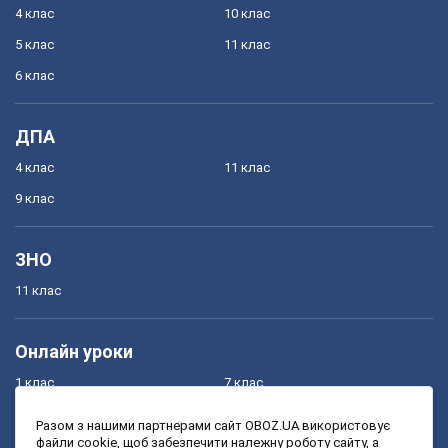
4 клас
10 клас
5 клас
11 клас
6 клас
ДПА
4 клас
11 клас
9 клас
ЗНО
11 клас
Онлайн уроки
1 клас
7 клас
2 клас
8 клас
Разом з нашими партнерами сайт OBOZ.UA використовує
файли cookie, щоб забезпечити належну роботу сайту, а
3 клас
9 клас