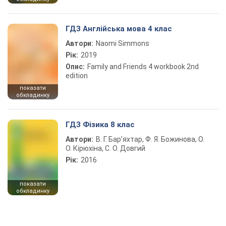
ГДЗ Англійська мова 4 клас
Автори:
Naomi Simmons
Рік:
2019
Опис:
Family and Friends 4 workbook 2nd
edition
показати
обкладинку
ГДЗ Фізика 8 клас
Автори:
В. Г. Бар’яхтар, Ф. Я. Божинова, О.
О. Кірюхіна, С. О. Довгий
Рік:
2016
показати
обкладинку