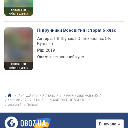
показати
обкладинку
Підручники Всесвітня історія 6 клас
Автори:
І. Я. Щупак, І. О. Піскарьова, О.В.
Бурлака
Рік:
2019
Опис:
Інтегрований курс
показати
обкладинку
✅ ГДЗ ✅
⚡ 7 клас ⚡
Англійська мова ✍
Карпюк 2020
UNIT 1. IN AND OUT OF SCHOOL
Lesson 1. In School
В начало