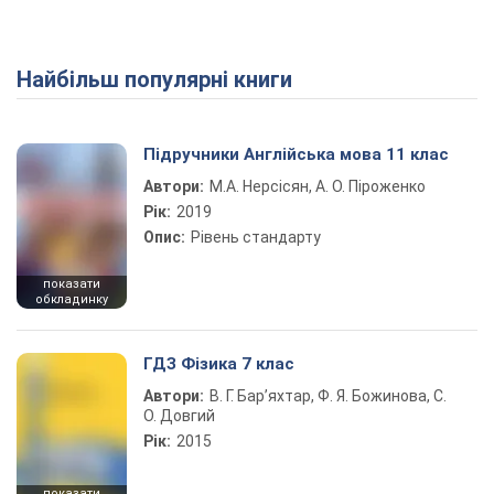
Найбільш популярні книги
Play Video
Підручники Англійська мова 11 клас
Автори:
М.А. Нерсісян, А. О. Піроженко
Рік:
2019
Опис:
Рівень стандарту
показати
обкладинку
ГДЗ Фізика 7 клас
Автори:
В. Г. Бар’яхтар, Ф. Я. Божинова, С.
О. Довгий
Рік:
2015
показати