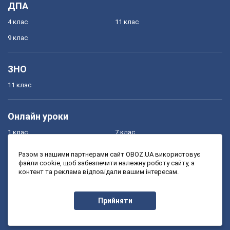
ДПА
4 клас
11 клас
9 клас
ЗНО
11 клас
Онлайн уроки
1 клас
7 клас
2 клас
8 клас
Разом з нашими партнерами сайт OBOZ.UA використовує
файли cookie, щоб забезпечити належну роботу сайту, а
3 клас
9 клас
контент та реклама відповідали вашим інтересам.
4 клас
10 клас
5 клас
11 клас
Прийняти
6 клас