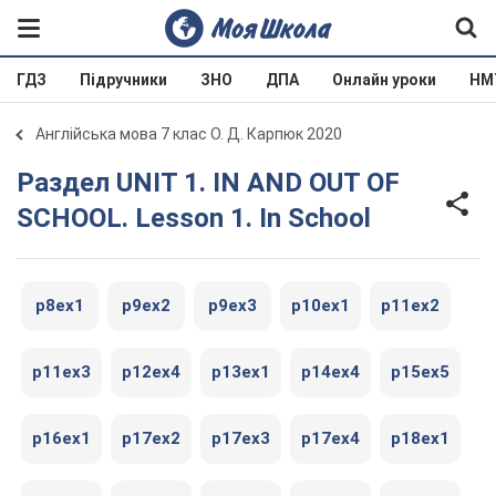
ГДЗ
Підручники
ЗНО
ДПА
Онлайн уроки
НМ
Англійська мова 7 клас О. Д. Карпюк 2020
Раздел UNIT 1. IN AND OUT OF
SCHOOL. Lesson 1. In School
p8ex1
p9ex2
p9ex3
p10ex1
p11ex2
p11ex3
p12ex4
p13ex1
p14ex4
p15ex5
p16ex1
p17ex2
p17ex3
p17ex4
p18ex1