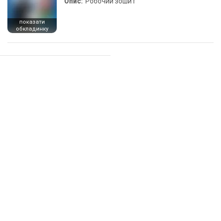
Опис:
Робочий зошит
показати
обкладинку