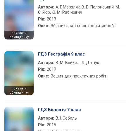
Автори:
А. Г. Мерзляк, В. Б. Полонський, М.
С. Якір, Ю. М. Рабінович
Рік:
2013
Опис:
Збірник задач і контрольних робіт
показати
обкладинку
ГДЗ Географія 9 клас
Автори:
В. М. Бойко, І. Л. Дітчук
Рік:
2017
Опис:
Зошит для практичних робіт
показати
обкладинку
ГДЗ Біологія 7 клас
Автори:
В. І. Соболь
Рік:
2015