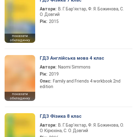
ГДЗ Фізика 7 клас
Автори:
В. Г. Бар’яхтар, Ф. Я. Божинова, С.
О. Довгий
Рік:
2015
показати
обкладинку
ГДЗ Англійська мова 4 клас
Автори:
Naomi Simmons
Рік:
2019
Опис:
Family and Friends 4 workbook 2nd
edition
показати
обкладинку
ГДЗ Фізика 8 клас
Автори:
В. Г. Бар’яхтар, Ф. Я. Божинова, О.
О. Кірюхіна, С. О. Довгий