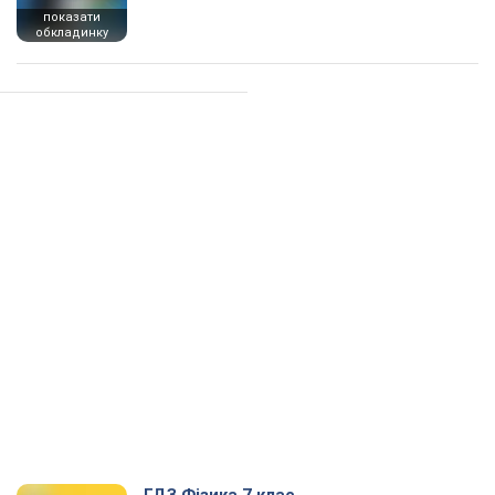
показати
обкладинку