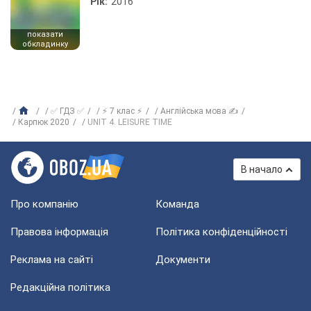
Рік:
2016
показати
обкладинку
✅ ГДЗ ✅
⚡ 7 клас ⚡
Англійська мова ✍
Карпюк 2020
UNIT 4. LEISURE TIME
В начало
Про компанію
Команда
Правова інформація
Політика конфіденційності
Реклама на сайті
Документи
Редакційна політика