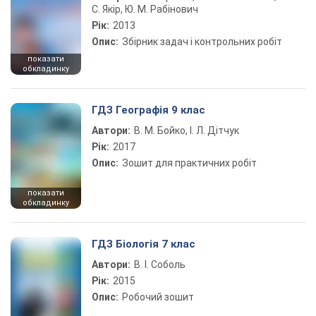
С. Якір, Ю. М. Рабінович
Рік:
2013
Опис:
Збірник задач і контрольних робіт
показати
обкладинку
ГДЗ Географія 9 клас
Автори:
В. М. Бойко, І. Л. Дітчук
Рік:
2017
Опис:
Зошит для практичних робіт
показати
обкладинку
ГДЗ Біологія 7 клас
Автори:
В. І. Соболь
Рік:
2015
Опис:
Робочий зошит