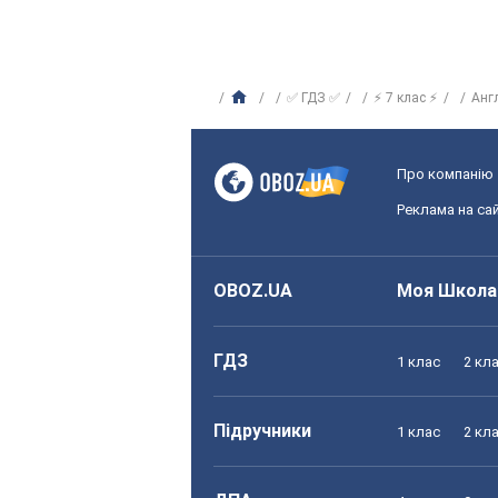
✅ ГДЗ ✅
⚡ 7 клас ⚡
Анг
Про компанію
Реклама на сай
OBOZ.UA
Моя Школа
ГДЗ
1 клас
2 кл
Підручники
1 клас
2 кл