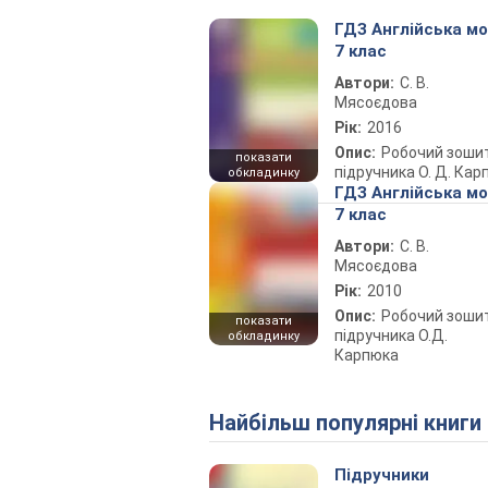
ГДЗ Англійська м
7 клас
Автори:
С. В.
Мясоєдова
Рік:
2016
Опис:
Робочий зоши
показати
підручника О. Д. Кар
обкладинку
ГДЗ Англійська м
7 клас
Автори:
С. В.
Мясоєдова
Рік:
2010
Опис:
Робочий зоши
показати
підручника О.Д.
обкладинку
Карпюка
Найбільш популярні книги
Підручники