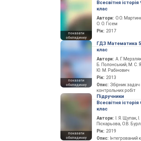
Всесвітня історія 
клас
Автори:
О.О. Мартин
О. О. Гісем
Рік:
2017
показати
обкладинку
ГДЗ Математика 
клас
Автори:
А. Г. Мерзляк
Б. Полонський, М. С. Я
Ю. М. Рабінович
Рік:
2013
показати
Опис:
Збірник задач 
обкладинку
контрольних робіт
Підручники
Всесвітня історія 
клас
Автори:
І. Я. Щупак, І.
Піскарьова, О.В. Бур
Рік:
2019
показати
обкладинку
Опис:
Інтегрований 