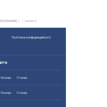
 PROGRAMME)
Variant 2
Політика конфіденційності
віти
10 клас
11 клас
10 клас
11 клас