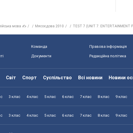
лійська мова ✍
Мясоєдова 2010
TEST 7 (UNIT 7. ENTERTAINMENT
Команда
Правова інформація
ті
Документи
Редакційна політика
Світ
Спорт
Суспільство
Всі новини
Новини ос
ас
3 клас
4 клас
5 клас
6 клас
7 клас
8 клас
9 клас
ас
3 клас
4 клас
5 клас
6 клас
7 клас
8 клас
9 клас