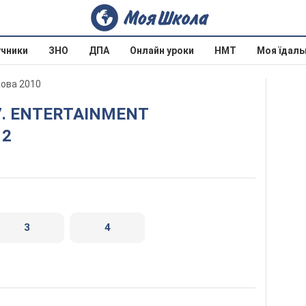
учники
ЗНО
ДПА
Онлайн уроки
НМТ
Моя їдаль
дова 2010
 2
3
4