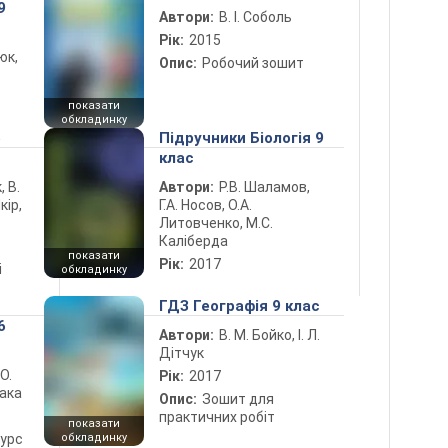
9
Автори:
В. І. Соболь
Рік:
2015
юк,
Опис:
Робочий зошит
показати
обкладинку
5
Підручники Біологія 9
клас
, В.
Автори:
Р.В. Шаламов,
кір,
Г.А. Носов, О.А.
Литовченко, М.С.
Каліберда
показати
Рік:
2017
і
обкладинку
ГДЗ Географія 9 клас
6
Автори:
В. М. Бойко, І. Л.
Дітчук
 О.
Рік:
2017
лака
Опис:
Зошит для
практичних робіт
показати
курс
обкладинку