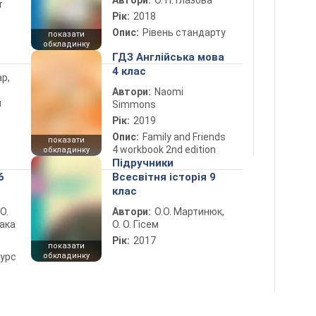
Автори:
О. П. Глазова
т
Рік:
2018
Опис:
Рівень стандарту
показати
обкладинку
ГДЗ Англійська мова
4 клас
ар,
Автори:
Naomi
й
Simmons
Рік:
2019
Опис:
Family and Friends
показати
4 workbook 2nd edition
обкладинку
Підручники
6
Всесвітня історія 9
клас
 О.
Автори:
О.О. Мартинюк,
лака
О. О. Гісем
Рік:
2017
показати
курс
обкладинку