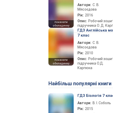
Автори:
С. В.
Мясоєдова
Рік:
2016
Опис:
Робочий зоши
показати
підручника О. Д. Кар
обкладинку
ГДЗ Англійська м
7 клас
Автори:
С. В.
Мясоєдова
Рік:
2010
Опис:
Робочий зоши
показати
підручника О.Д.
обкладинку
Карпюка
Найбільш популярні книги
ГДЗ Біологія 7 кла
Автори:
В. І. Соболь
Рік:
2015