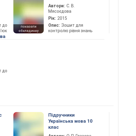
Автори:
С. В.
Мясоєдова
Рік:
2015
т до
Опис:
Зошит для
показати
п'юк
контролю рівня знань
обкладинку
ова
т до
с
Підручники
Українська мова 10
клас