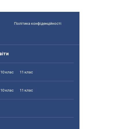
Політика конфіденційності
віти
10 клас
11 клас
10 клас
11 клас