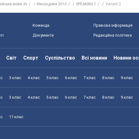
лійська мова ✍
Мясоєдова 2010
SPEAKING 1
Variant 2
Команда
Правова інформація
ті
Документи
Редакційна політика
Світ
Спорт
Суспільство
Всі новини
Новини ос
ас
3 клас
4 клас
5 клас
6 клас
7 клас
8 клас
9 клас
ас
3 клас
4 клас
5 клас
6 клас
7 клас
8 клас
9 клас
ас
11 клас