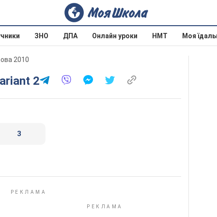
учники
ЗНО
ДПА
Онлайн уроки
НМТ
Моя їдаль
дова 2010
ariant 2
3