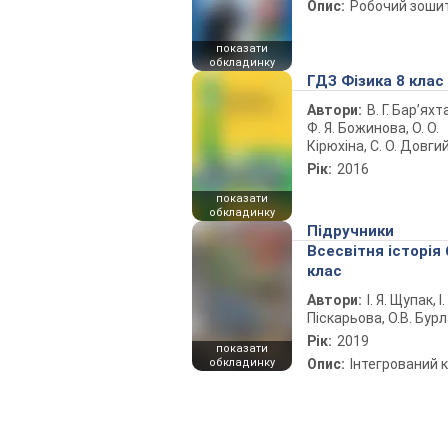
Опис:
Робочий зоши
показати
обкладинку
ГДЗ Фізика 8 клас
Автори:
В. Г. Бар’яхт
Ф. Я. Божинова, О. О.
Кірюхіна, С. О. Довги
Рік:
2016
показати
обкладинку
Підручники
Всесвітня історія 
клас
Автори:
І. Я. Щупак, І.
Піскарьова, О.В. Бур
Рік:
2019
показати
обкладинку
Опис:
Інтегрований 