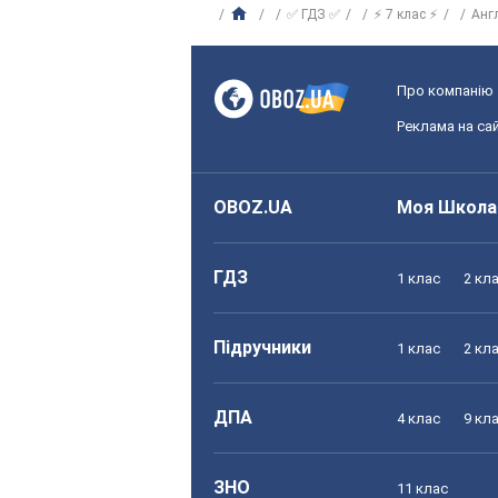
✅ ГДЗ ✅
⚡ 7 клас ⚡
Анг
Про компанію
Реклама на сай
OBOZ.UA
Моя Школа
ГДЗ
1 клас
2 кл
Підручники
1 клас
2 кл
ДПА
4 клас
9 кл
ЗНО
11 клас