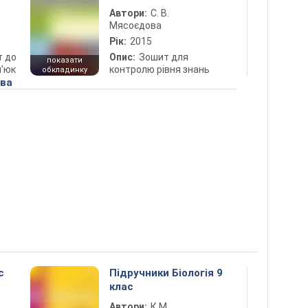
Автори:
С. В.
Мясоєдова
Рік:
2015
т до
Опис:
Зошит для
показати
п'юк
контролю рівня знань
обкладинку
ова
с
Підручники Біологія 9
клас
Автори:
К.М.