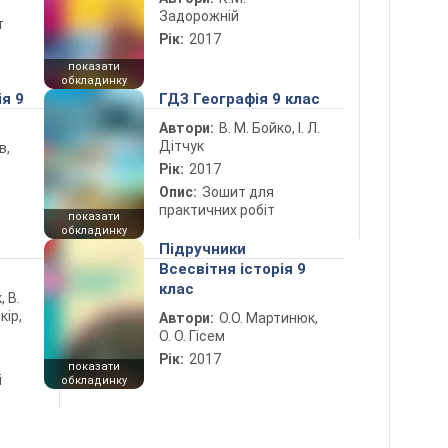
Задорожній
т
Рік:
2017
показати
обкладинку
ія 9
ГДЗ Географія 9 клас
Автори:
В. М. Бойко, І. Л.
Дітчук
в,
Рік:
2017
Опис:
Зошит для
практичних робіт
показати
обкладинку
5
Підручники
Всесвітня історія 9
клас
, В.
кір,
Автори:
О.О. Мартинюк,
О. О. Гісем
Рік:
2017
показати
і
обкладинку