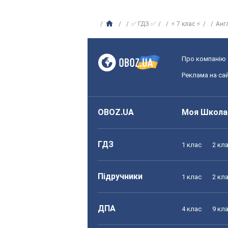
✅ ГДЗ ✅
⚡ 7 клас ⚡
Анг
Про компанію
Реклама на сай
OBOZ.UA
Моя Школа
ГДЗ
1 клас
2 кл
Підручники
1 клас
2 кл
ДПА
4 клас
9 кл