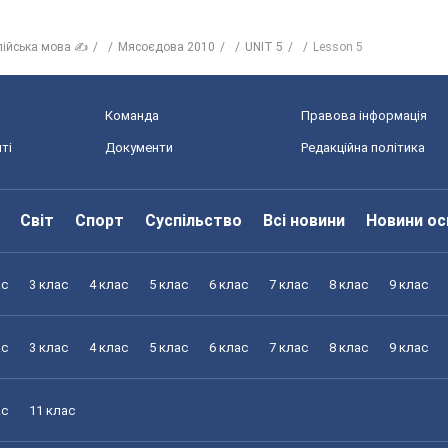
лійська мова ✍
Мясоєдова 2010
UNIT 5
Lesson 5
Команда
Правова інформація
ті
Документи
Редакційна політика
Світ
Спорт
Суспільство
Всі новини
Новини ос
ас
3 клас
4 клас
5 клас
6 клас
7 клас
8 клас
9 клас
ас
3 клас
4 клас
5 клас
6 клас
7 клас
8 клас
9 клас
ас
11 клас