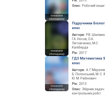
Рік:
2015
Опис:
Робочий зоши
показати
обкладинку
Підручники Біолог
клас
Автори:
Р.В. Шаламо
Г.А. Носов, О.А.
Литовченко, М.С.
Каліберда
показати
Рік:
2017
обкладинку
ГДЗ Математика 
клас
Автори:
А. Г. Мерзляк
Б. Полонський, М. С. Я
Ю. М. Рабінович
Рік:
2013
показати
Опис:
Збірник задач 
обкладинку
контрольних робіт