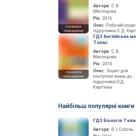
Автори:
С. В.
Мясоєдова
Рік:
2016
Опис:
Робочий зоши
показати
підручника О. Д. Кар
обкладинку
ГДЗ Англійська м
7 клас
Автори:
С. В.
Мясоєдова
Рік:
2010
Опис:
Зошит для
показати
контролю знань до
обкладинку
підручника О.Д.
Карп’юка
Найбільш популярні книги
ГДЗ Біологія 7 кла
Автори:
В. І. Соболь