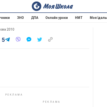
учники
ЗНО
ДПА
Онлайн уроки
НМТ
Моя їдаль
дова 2010
 5