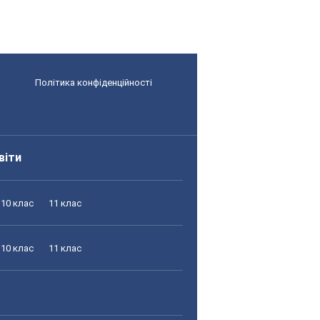
Політика конфіденційності
віти
10 клас
11 клас
10 клас
11 клас