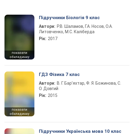
Підручники Біологія 9 клас
Автори:
Р.В. Шаламов, Г.А. Носов, О.А.
Литовченко, М.С. Каліберда
Рік:
2017
показати
обкладинку
ГДЗ Фізика 7 клас
Автори:
В. Г. Бар’яхтар, Ф. Я. Божинова, С.
О. Довгий
Рік:
2015
показати
обкладинку
Підручники Українська мова 10 клас