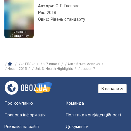
Автори:
О. П. Глазова
Рік:
2018
Опис:
Рівень стандарту
показати
обкладинку
✅ ГДЗ ✅
⚡ 7 клас ⚡
Англійська мова ✍
Несвіт 2015
Unit 3. Health Highlights
Lesson 7
В начало
Про компанію
Команда
Правова інформація
Політика конфіденційності
Реклама на сайті
Документи