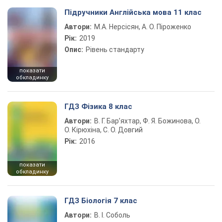
Підручники Англійська мова 11 клас
Автори:
М.А. Нерсісян, А. О. Піроженко
Рік:
2019
Опис:
Рівень стандарту
показати
обкладинку
ГДЗ Фізика 8 клас
Автори:
В. Г. Бар’яхтар, Ф. Я. Божинова, О.
О. Кірюхіна, С. О. Довгий
Рік:
2016
показати
обкладинку
ГДЗ Біологія 7 клас
Автори:
В. І. Соболь