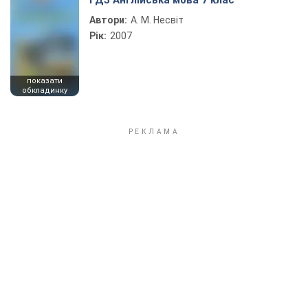
ГДЗ Англійська мова 7 клас
Автори:
А. М. Несвіт
Рік:
2007
показати
обкладинку