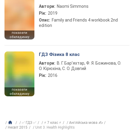
Автори:
Naomi Simmons
Рік:
2019
Опис:
Family and Friends 4 workbook 2nd
edition
показати
обкладинку
ГДЗ Фізика 8 клас
Автори:
В. Г. Бар’яхтар, Ф. Я. Божинова, О.
О. Кірюхіна, С. О. Довгий
Рік:
2016
показати
обкладинку
✅ ГДЗ ✅
⚡ 7 клас ⚡
Англійська мова ✍
Несвіт 2015
Unit 3. Health Highlights