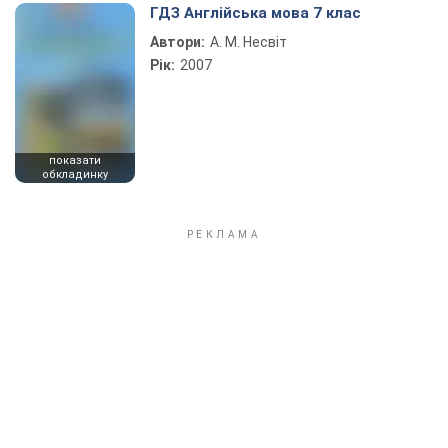
Play Video
ГДЗ Англійська мова 7 клас
Автори:
А. М. Несвіт
Рік:
2007
показати
обкладинку