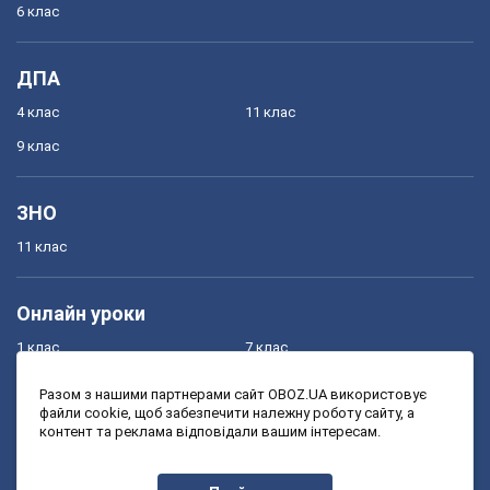
6 клас
ДПА
4 клас
11 клас
9 клас
ЗНО
11 клас
Онлайн уроки
1 клас
7 клас
2 клас
8 клас
Разом з нашими партнерами сайт OBOZ.UA використовує
файли cookie, щоб забезпечити належну роботу сайту, а
3 клас
9 клас
контент та реклама відповідали вашим інтересам.
4 клас
10 клас
5 клас
11 клас