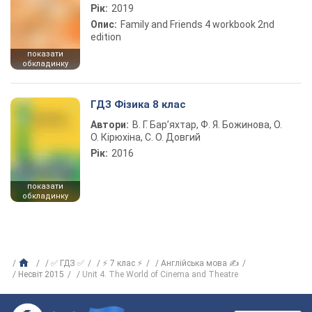
Рік:
2019
Опис:
Family and Friends 4 workbook 2nd
edition
показати
обкладинку
ГДЗ Фізика 8 клас
Автори:
В. Г. Бар’яхтар, Ф. Я. Божинова, О.
О. Кірюхіна, С. О. Довгий
Рік:
2016
показати
обкладинку
✅ ГДЗ ✅
⚡ 7 клас ⚡
Англійська мова ✍
Несвіт 2015
Unit 4. The World of Cinema and Theatre