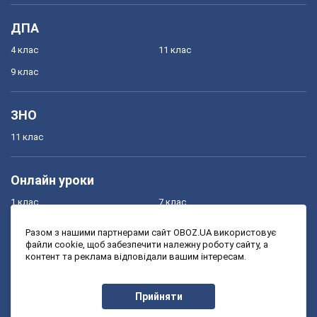
ДПА
4 клас
11 клас
9 клас
ЗНО
11 клас
Онлайн уроки
1 клас
7 клас
2 клас
8 клас
Разом з нашими партнерами сайт OBOZ.UA використовує
файли cookie, щоб забезпечити належну роботу сайту, а
3 клас
9 клас
контент та реклама відповідали вашим інтересам.
4 клас
10 клас
5 клас
11 клас
Прийняти
6 клас