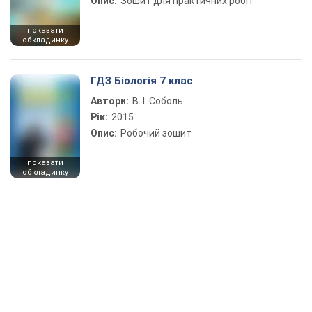
Опис:
Зошит для практичних робіт
показати
обкладинку
ГДЗ Біологія 7 клас
Автори:
В. І. Соболь
Рік:
2015
Опис:
Робочий зошит
показати
обкладинку