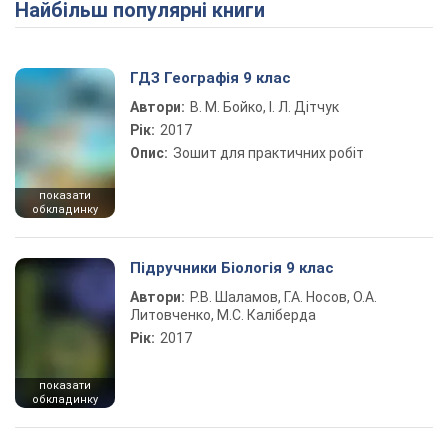
Найбільш популярні книги
ГДЗ Географія 9 клас
Автори:
В. М. Бойко, І. Л. Дітчук
Рік:
2017
Опис:
Зошит для практичних робіт
показати
обкладинку
Підручники Біологія 9 клас
Автори:
Р.В. Шаламов, Г.А. Носов, О.А.
Литовченко, М.С. Каліберда
Рік:
2017
показати
обкладинку