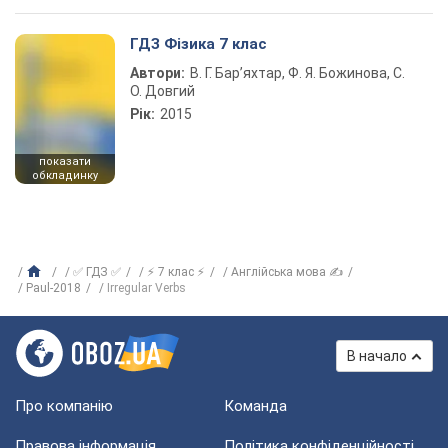
ГДЗ Фізика 7 клас
Автори:
В. Г. Бар’яхтар, Ф. Я. Божинова, С.
О. Довгий
Рік:
2015
показати
обкладинку
✅ ГДЗ ✅
⚡ 7 клас ⚡
Англійська мова ✍
Paul-2018
Irregular Verbs
В начало
Про компанію
Команда
Правова інформація
Політика конфіденційності