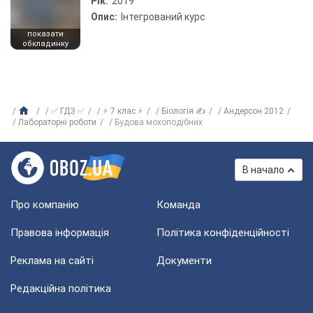
Рік:
2019
Опис:
Інтегрований курс
показати
обкладинку
✅ ГДЗ ✅
⚡ 7 клас ⚡
Біологія ✍
Андерсон 2012
Лабораторні роботи
Будова мохоподібних
В начало
Про компанію
Команда
Правова інформація
Політика конфіденційності
Реклама на сайті
Документи
Редакційна політика