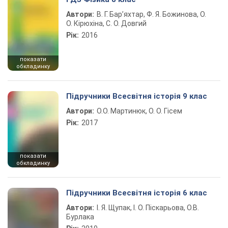
Автори:
В. Г. Бар’яхтар, Ф. Я. Божинова, О.
О. Кірюхіна, С. О. Довгий
Рік:
2016
показати
обкладинку
Підручники Всесвітня історія 9 клас
Автори:
О.О. Мартинюк, О. О. Гісем
Рік:
2017
показати
обкладинку
Підручники Всесвітня історія 6 клас
Автори:
І. Я. Щупак, І. О. Піскарьова, О.В.
Бурлака