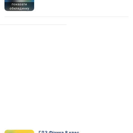
показати
обкладинку
ГДЗ Фізика 8 клас