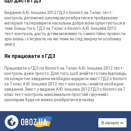
Що дасть ГДЗ
Видання А.Ю. Іонцева 2012 ГДЗ з біології за 7 клас тест-
контроль допоможе школярам розібратися в пройденому
матеріалі та перевірити наскільки добре вони орієнтуються в
темі. Більш того, ГДЗ за 7 клас з біології А.Ю. Іонцева 2012
тест-контроль дасть дітям можливість самостійно провести
зріз знань і з'ясувати, на які теми їм слід звернути особливу
увагу.
Як працювати з ГДЗ
Працювати з ГДЗ по біології за 7 клас А.Ю. Іонцева 2012 тест-
контроль дуже просто. Для того, щоб знайти готову відповідь
на конкретне завдання необхідно відкрити зміст ГДЗ з біології
за 7 клас А.Ю. Іонцева 2012 тест-контроль і знайти необхідне
завдання. Зміст у виданні А.Ю. Іонцева 2012 ГДЗ з біології за 7
клас тест-контроль максимально простий і зручний і
школярам буде не важко розібратися в ньому.
В начало