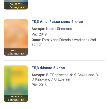
показати
обкладинку
ГДЗ Англійська мова 4 клас
Автори:
Naomi Simmons
Рік:
2019
Опис:
Family and Friends 4 workbook 2nd
edition
показати
обкладинку
ГДЗ Фізика 8 клас
Автори:
В. Г. Бар’яхтар, Ф. Я. Божинова, О.
О. Кірюхіна, С. О. Довгий
Рік:
2016
показати
обкладинку