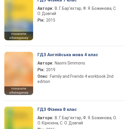
ГДЗ Фізика 7 клас
Автори:
В. Г. Бар’яхтар, Ф. Я. Божинова, С.
О. Довгий
Рік:
2015
показати
обкладинку
ГДЗ Англійська мова 4 клас
Автори:
Naomi Simmons
Рік:
2019
Опис:
Family and Friends 4 workbook 2nd
edition
показати
обкладинку
ГДЗ Фізика 8 клас
Автори:
В. Г. Бар’яхтар, Ф. Я. Божинова, О.
О. Кірюхіна, С. О. Довгий