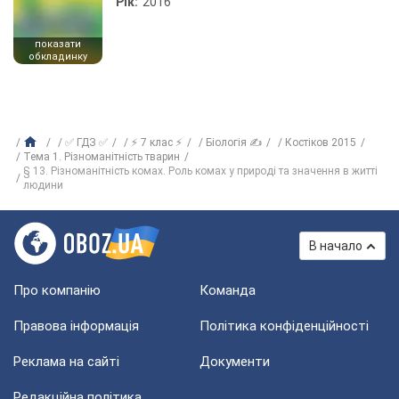
Рік:
2016
показати
обкладинку
✅ ГДЗ ✅
⚡ 7 клас ⚡
Біологія ✍
Костіков 2015
Тема 1. Різноманітність тварин
§ 13. Різноманітність комах. Роль комах у природі та значення в житті
людини
В начало
Про компанію
Команда
Правова інформація
Політика конфіденційності
Реклама на сайті
Документи
Редакційна політика