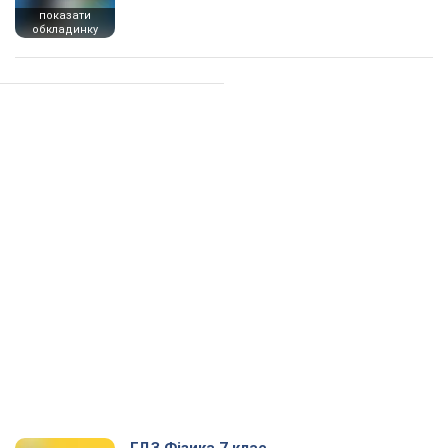
показати
обкладинку