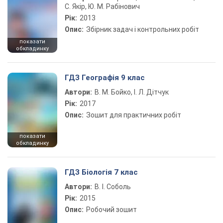
С. Якір, Ю. М. Рабінович
Рік:
2013
Опис:
Збірник задач і контрольних робіт
показати
обкладинку
ГДЗ Географія 9 клас
Автори:
В. М. Бойко, І. Л. Дітчук
Рік:
2017
Опис:
Зошит для практичних робіт
показати
обкладинку
ГДЗ Біологія 7 клас
Автори:
В. І. Соболь
Рік:
2015
Опис:
Робочий зошит