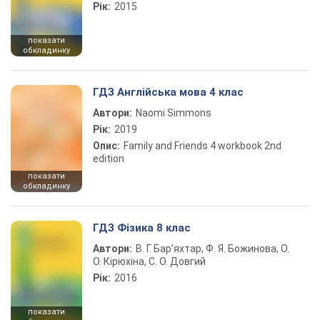
Рік:
2015
показати
обкладинку
ГДЗ Англійська мова 4 клас
Автори:
Naomi Simmons
Рік:
2019
Опис:
Family and Friends 4 workbook 2nd
edition
показати
обкладинку
ГДЗ Фізика 8 клас
Автори:
В. Г. Бар’яхтар, Ф. Я. Божинова, О.
О. Кірюхіна, С. О. Довгий
Рік:
2016
показати