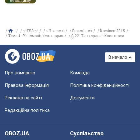
обкладинку
✅ ГДЗ ✅
⚡ 7 клас ⚡
Біологія ✍
Костіков 2015
Тема 1. Різноманітність тварин
§ 22. Тип хордові. Клас птахи
В начало
Про компанію
Команда
Правова інформація
Політика конфіденційності
Реклама на сайті
Документи
Редакційна політика
OBOZ.UA
Суспільство