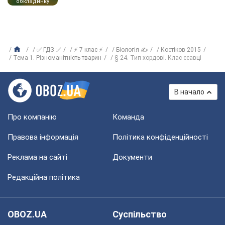
обкладинку
✅ ГДЗ ✅
⚡ 7 клас ⚡
Біологія ✍
Костіков 2015
Тема 1. Різноманітність тварин
§ 24. Тип хордові. Клас ссавці
В начало
Про компанію
Команда
Правова інформація
Політика конфіденційності
Реклама на сайті
Документи
Редакційна політика
OBOZ.UA
Суспільство