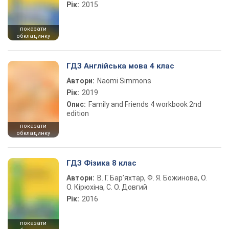
Рік:
2015
показати
обкладинку
ГДЗ Англійська мова 4 клас
Автори:
Naomi Simmons
Рік:
2019
Опис:
Family and Friends 4 workbook 2nd
edition
показати
обкладинку
ГДЗ Фізика 8 клас
Автори:
В. Г. Бар’яхтар, Ф. Я. Божинова, О.
О. Кірюхіна, С. О. Довгий
Рік:
2016
показати