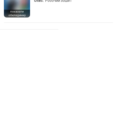
Опис:
Робочий зошит
показати
обкладинку