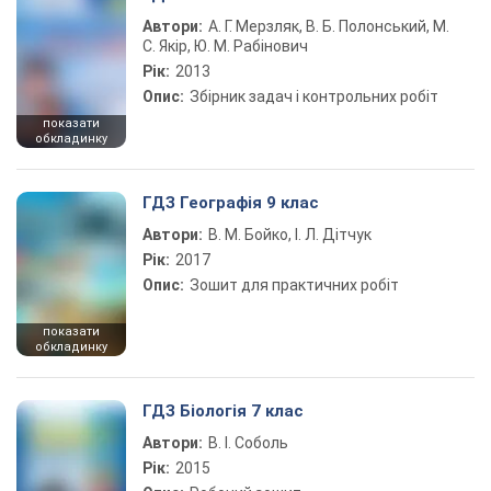
Автори:
А. Г. Мерзляк, В. Б. Полонський, М.
С. Якір, Ю. М. Рабінович
Рік:
2013
Опис:
Збірник задач і контрольних робіт
показати
обкладинку
ГДЗ Географія 9 клас
Автори:
В. М. Бойко, І. Л. Дітчук
Рік:
2017
Опис:
Зошит для практичних робіт
показати
обкладинку
ГДЗ Біологія 7 клас
Автори:
В. І. Соболь
Рік:
2015