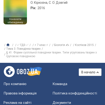
О. Кірюхіна, С. О. Довгий
Рік:
2016
показати
обкладинку
✅ ГДЗ ✅
⚡ 7 клас ⚡
Біологія ✍
Костіков 2015
Тема 3. Поведінка тварин
§ 41. Форми суспільної поведінки тварин. Типи угруповань тварин з
груповою поведінкою
В начало
Про компанію
Команда
Правова інформація
Політика конфіденційності
Реклама на сайті
Документи