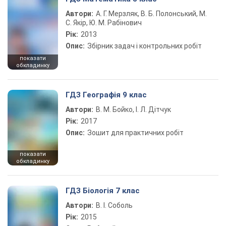
Автори:
А. Г. Мерзляк, В. Б. Полонський, М.
С. Якір, Ю. М. Рабінович
Рік:
2013
Опис:
Збірник задач і контрольних робіт
показати
обкладинку
ГДЗ Географія 9 клас
Автори:
В. М. Бойко, І. Л. Дітчук
Рік:
2017
Опис:
Зошит для практичних робіт
показати
обкладинку
ГДЗ Біологія 7 клас
Автори:
В. І. Соболь
Рік:
2015