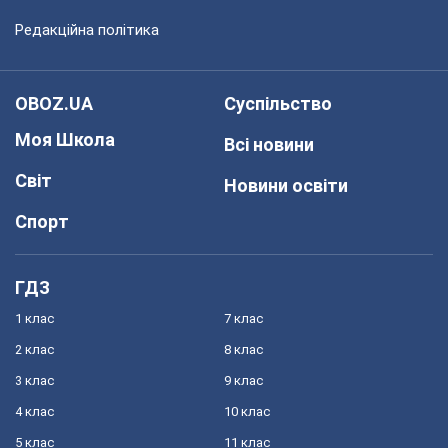
Редакційна політика
OBOZ.UA
Суспільство
Моя Школа
Всі новини
Світ
Новини освіти
Спорт
ГДЗ
1 клас
7 клас
2 клас
8 клас
3 клас
9 клас
4 клас
10 клас
5 клас
11 клас