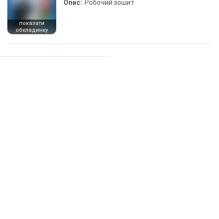
Опис:
Робочий зошит
показати
обкладинку