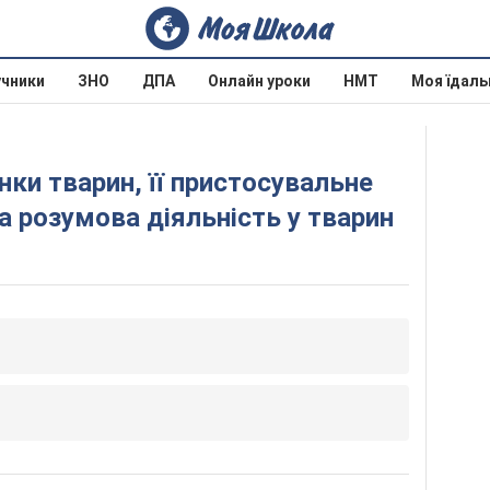
учники
ЗНО
ДПА
Онлайн уроки
НМТ
Моя їдаль
нки тварин, її пристосувальне
а розумова діяльність у тварин