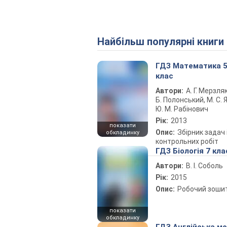
Найбільш популярні книги
ГДЗ Математика 
клас
Автори:
А. Г. Мерзляк
Б. Полонський, М. С. Я
Ю. М. Рабінович
Рік:
2013
показати
Опис:
Збірник задач 
обкладинку
контрольних робіт
ГДЗ Біологія 7 кла
Автори:
В. І. Соболь
Рік:
2015
Опис:
Робочий зоши
показати
обкладинку