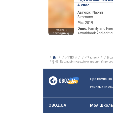
ГДЗ Англійська м
4 клас
Автори:
Naomi
Simmons
Рік:
2019
Опис:
Family and Fri
показати
4 workbook 2nd editio
обкладинку
✅ ГДЗ ✅
⚡ 7 клас ⚡
Біо
§ 43. Еволюція поведінки тварин, її прис
Про компанію
Реклама на сай
OBOZ.UA
Моя Школа