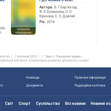
ова
ГДЗ Фізика 8 клас
Автори:
В. Г. Бар’яхтар,
Ф. Я. Божинова, О. О.
Кірюхіна, С. О. Довгий
Рік:
2016
ends
показати
n
обкладинку
логія ✍
Костіков 2015
Тема 3. Поведінка тварин
тосувальне значення. Елементарна розумова діяльність у тварин
Команда
Правова інформація
ті
Документи
Редакційна політика
Світ
Спорт
Суспільство
Всі новини
Новини ос