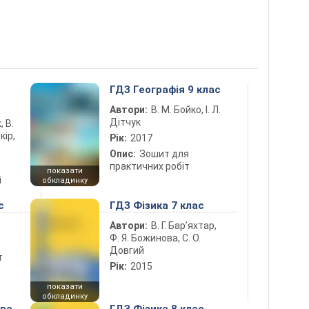
5
ГДЗ Географія 9 клас
Автори:
В. М. Бойко, І. Л.
Дітчук
, В.
кір,
Рік:
2017
Опис:
Зошит для
практичних робіт
показати
і
обкладинку
с
ГДЗ Фізика 7 клас
Автори:
В. Г. Бар’яхтар,
Ф. Я. Божинова, С. О.
Довгий
т
Рік:
2015
показати
обкладинку