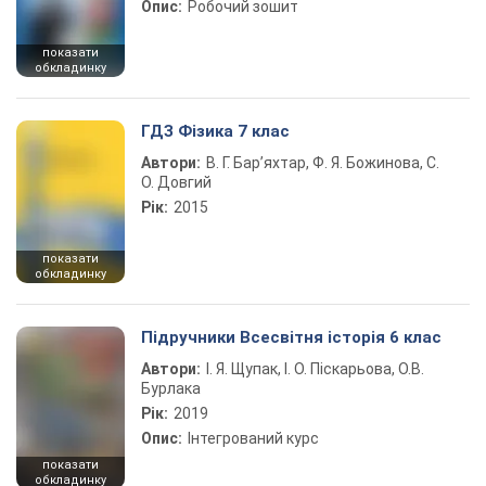
Опис:
Робочий зошит
показати
обкладинку
ГДЗ Фізика 7 клас
Автори:
В. Г. Бар’яхтар, Ф. Я. Божинова, С.
О. Довгий
Рік:
2015
показати
обкладинку
Підручники Всесвітня історія 6 клас
Автори:
І. Я. Щупак, І. О. Піскарьова, О.В.
Бурлака
Рік:
2019
Опис:
Інтегрований курс
показати
обкладинку