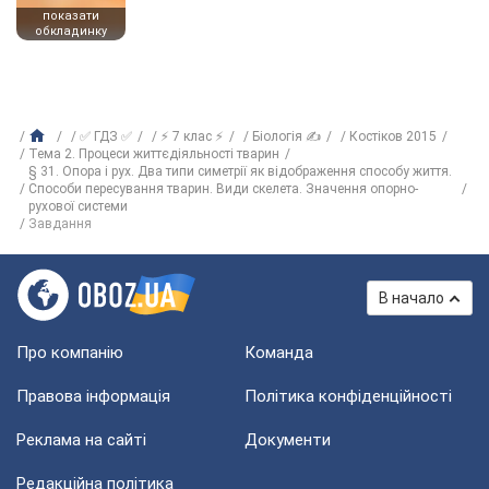
показати
обкладинку
✅ ГДЗ ✅
⚡ 7 клас ⚡
Біологія ✍
Костіков 2015
Тема 2. Процеси життєдіяльності тварин
§ 31. Опора і рух. Два типи симетрії як відображення способу життя.
Способи пересування тварин. Види скелета. Значення опорно-
рухової системи
Завдання
В начало
Про компанію
Команда
Правова інформація
Політика конфіденційності
Реклама на сайті
Документи
Редакційна політика