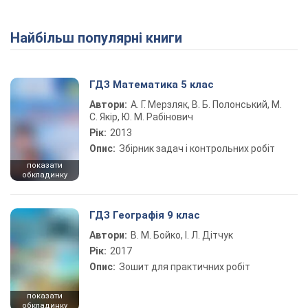
Найбільш популярні книги
ГДЗ Математика 5 клас
Автори:
А. Г. Мерзляк, В. Б. Полонський, М.
С. Якір, Ю. М. Рабінович
Рік:
2013
Опис:
Збірник задач і контрольних робіт
показати
обкладинку
ГДЗ Географія 9 клас
Автори:
В. М. Бойко, І. Л. Дітчук
Рік:
2017
Опис:
Зошит для практичних робіт
показати
обкладинку