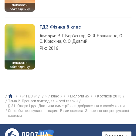
показати
обкладинку
ГДЗ Фізика 8 клас
Автори:
В. Г. Бар’яхтар, Ф. Я. Божинова, О.
О. Кірюхіна, С. О. Довгий
Рік:
2016
показати
обкладинку
✅ ГДЗ ✅
⚡ 7 клас ⚡
Біологія ✍
Костіков 2015
Тема 2. Процеси життєдіяльності тварин
§ 31. Опора і рух. Два типи симетрії як відображення способу життя.
Способи пересування тварин. Види скелета. Значення опорно-рухової
системи