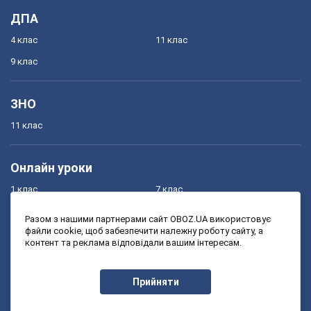
ДПА
4 клас
11 клас
9 клас
ЗНО
11 клас
Онлайн уроки
1 клас
7 клас
2 клас
8 клас
Разом з нашими партнерами сайт OBOZ.UA використовує
файли cookie, щоб забезпечити належну роботу сайту, а
3 клас
9 клас
контент та реклама відповідали вашим інтересам.
4 клас
10 клас
5 клас
11 клас
Прийняти
6 клас