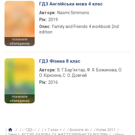
ГДЗ Англійська мова 4 клас
Автори:
Naomi Simmons
Рік:
2019
Опис:
Family and Friends 4 workbook 2nd
edition
показати
обкладинку
ГДЗ Фізика 8 клас
Автори:
В. Г. Бар’яхтар, Ф. Я. Божинова, О.
О. Кірюхіна, С. О. Довгий
Рік:
2016
показати
обкладинку
✅ ГДЗ ✅
⚡ 7 клас ⚡
Біологія ✍
Котик 2011
Тема 1. ВСТУП. БУДОВА ТА ЖИТТЄДІЯЛЬНІСТЬ РОСЛИН
Рівні