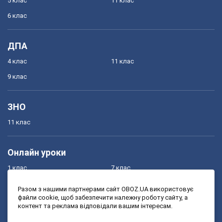
5 клас
11 клас
6 клас
ДПА
4 клас
11 клас
9 клас
ЗНО
11 клас
Онлайн уроки
1 клас
7 клас
2 клас
8 клас
Разом з нашими партнерами сайт OBOZ.UA використовує
файли cookie, щоб забезпечити належну роботу сайту, а
3 клас
9 клас
контент та реклама відповідали вашим інтересам.
4 клас
10 клас