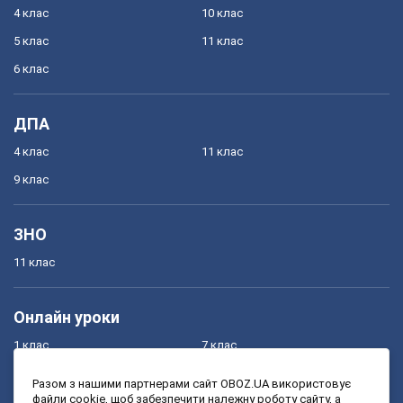
4 клас
10 клас
5 клас
11 клас
6 клас
ДПА
4 клас
11 клас
9 клас
ЗНО
11 клас
Онлайн уроки
1 клас
7 клас
2 клас
8 клас
Разом з нашими партнерами сайт OBOZ.UA використовує
файли cookie, щоб забезпечити належну роботу сайту, а
3 клас
9 клас