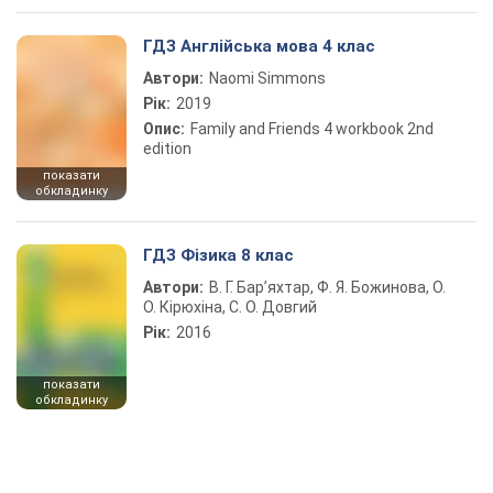
ГДЗ Англійська мова 4 клас
Автори:
Naomi Simmons
Рік:
2019
Опис:
Family and Friends 4 workbook 2nd
edition
показати
обкладинку
ГДЗ Фізика 8 клас
Автори:
В. Г. Бар’яхтар, Ф. Я. Божинова, О.
О. Кірюхіна, С. О. Довгий
Рік:
2016
показати
обкладинку